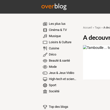
Les plus lus
A dec
Accueil
»
Tags
»
Cinéma & TV
A decouvri
Musique
Loisirs & Culture
Cuisine
Déco
Beauté & santé
Mode
Jeux & Jeux Vidéo
High-tech et sciences
Sport
Société
Top des blogs