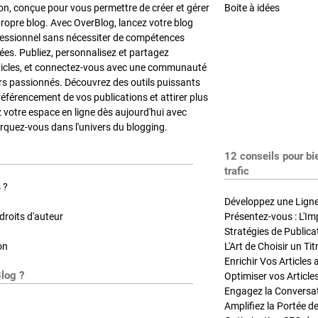
on, conçue pour vous permettre de créer et gérer
Boite à idées
propre blog. Avec OverBlog, lancez votre blog
fessionnel sans nécessiter de compétences
es. Publiez, personnalisez et partagez
ticles, et connectez-vous avec une communauté
rs passionnés. Découvrez des outils puissants
référencement de vos publications et attirer plus
z votre espace en ligne dès aujourd'hui avec
quez-vous dans l'univers du blogging.
12 conseils pour bi
trafic
 ?
Développez une Ligne 
roits d'auteur
Présentez-vous : L'Im
on
L'Art de Choisir un Ti
Blog ?
Optimiser vos Article
Engagez la Conversati
Amplifiez la Portée de