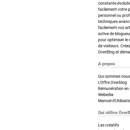
constante évoluti
facilement votre 
personnel ou pro
techniques avancé
facilement vos ar
active de blogueu
pour optimiser le 
de visiteurs. Crée
OverBlog et démar
A propos
Qui sommes nous
L'Offre Overblog
Rémunération en d
Webedia
Manuel d'Utilisati
Qui utilise Over
Les créatifs