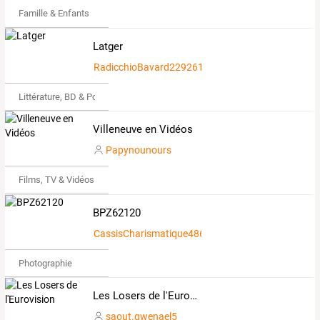
Famille & Enfants
Latger
RadicchioBavard2292611
Littérature, BD & Poésie
Villeneuve en Vidéos
Papynounours
Films, TV & Vidéos
BPZ62120
CassisCharismatique4864036
Photographie
Les Losers de l'Eurovision
saout.gwenael5