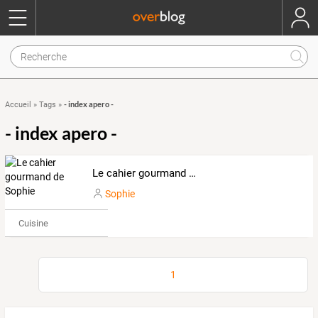
- index apero -
Accueil
»
Tags
»
- index apero -
Le cahier gourmand de Sophie
Sophie
Cuisine
1