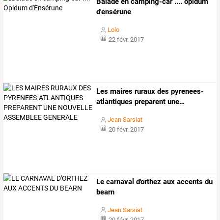
Balade en camping-car .... opidum
d'ensérune
Lolo
22 févr. 2017
Les
maires
ruraux
des
pyrenees-
atlantiques
preparent
une
…
Jean Sarsiat
20 févr. 2017
Le carnaval d'orthez aux accents du
bearn
Jean Sarsiat
20 févr. 2017