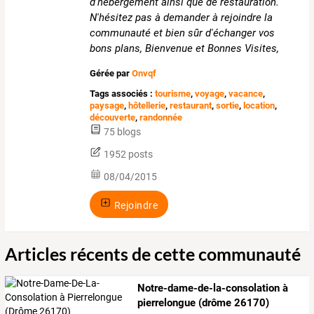
d'hébergement ainsi que de restauration.
N'hésitez pas à demander à rejoindre la
communauté et bien sûr d'échanger vos
bons plans, Bienvenue et Bonnes Visites,
Gérée par
Onvqf
Tags associés :
tourisme
,
voyage
,
vacance
,
paysage
,
hôtellerie
,
restaurant
,
sortie
,
location
,
découverte
,
randonnée
75 blogs
1952 posts
08/04/2015
Rejoindre
Articles récents de cette communauté
Notre-dame-de-la-consolation à
pierrelongue (drôme 26170)