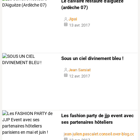
Le calvaire restauré d'aiguèze
(ardèche 07)
Jipai
13 avr. 2017
Sous un ciel divinement bleu !
Jean Sarsiat
12 avr. 2017
Les
fashion
party
de
jjp
event
avec
ses
partenaires
hôteliers
parisiens
…
jean-julien.pascalet.conseil.over-blog.com