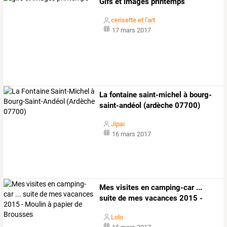
Gifs et images printemps
cerisette et l'art
17 mars 2017
La fontaine saint-michel à bourg-
saint-andéol (ardèche 07700)
Jipai
16 mars 2017
Mes
visites
en
camping-car
...
suite
de
mes
vacances
2015
-
moulin
à
…
Lolo