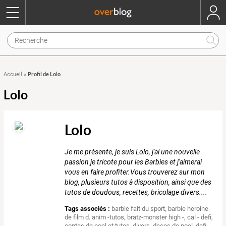
Profil de Lolo
Accueil
»
Lolo
Lolo
Je me présente, je suis Lolo, j'ai une nouvelle
passion je tricote pour les Barbies et j'aimerai
vous en faire profiter.Vous trouverez sur mon
blog, plusieurs tutos à disposition, ainsi que des
tutos de doudous, recettes, bricolage divers....
Tags associés :
barbie fait du sport
,
barbie heroine
de film d. anim -tutos
,
bratz-monster high -
,
cal - defi
,
contes de noel et tutos
,
divers
,
decos de noel
,
defi