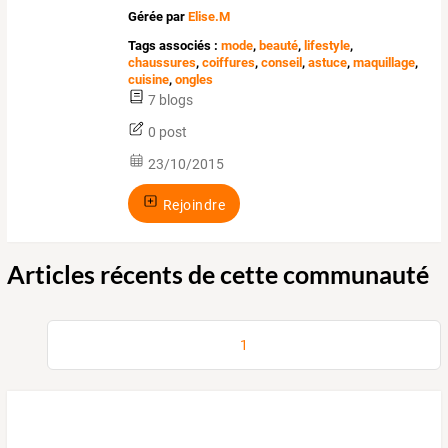
Gérée par
Elise.M
Tags associés :
mode
,
beauté
,
lifestyle
,
chaussures
,
coiffures
,
conseil
,
astuce
,
maquillage
,
cuisine
,
ongles
7 blogs
0 post
23/10/2015
Rejoindre
Articles récents de cette communauté
1