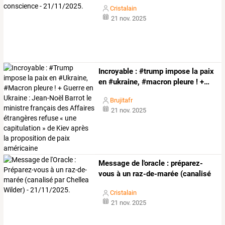
Cristalain
21 nov. 2025
Incroyable
:
#trump
impose
la
paix
en
#ukraine,
#macron
pleure
!
+
…
Brujitafr
21 nov. 2025
Message
de
l'oracle
:
préparez-
vous
à
un
raz-de-marée
(canalisé
par
…
Cristalain
21 nov. 2025