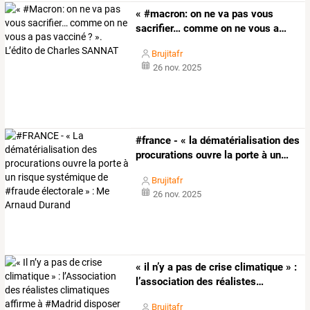
«
#macron:
on
ne
va
pas
vous
sacrifier…
comme
on
ne
vous
a
…
Brujitafr
26 nov. 2025
#france
-
«
la
dématérialisation
des
procurations
ouvre
la
porte
à
un
…
Brujitafr
26 nov. 2025
«
il
n’y
a
pas
de
crise
climatique
»
:
l’association
des
réalistes
…
Brujitafr