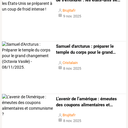
Brujitafr
9 nov. 2025
Samuel
d'arcturus
:
préparer
le
temple
du
corps
pour
le
grand
…
Cristalain
8 nov. 2025
L’avenir
de
l’amérique
:
émeutes
des
coupons
alimentaires
et
…
Brujitafr
8 nov. 2025