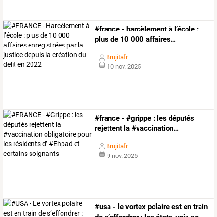
#france
-
harcèlement
à
l’école
:
plus
de
10
000
affaires
…
Brujitafr
10 nov. 2025
#france
-
#grippe
:
les
députés
rejettent
la
#vaccination
…
Brujitafr
9 nov. 2025
#usa
-
le
vortex
polaire
est
en
train
de
s’effondrer
:
les
états-unis
se
…