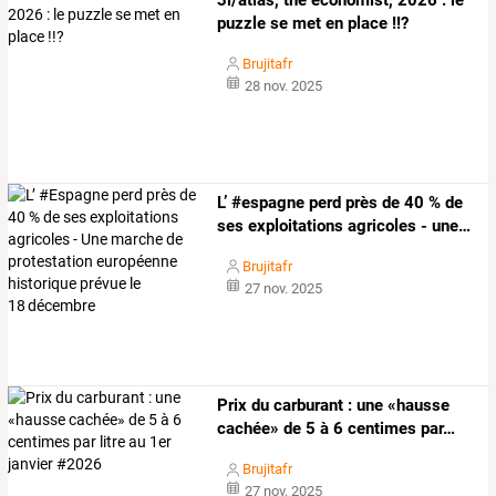
puzzle se met en place !!?
Brujitafr
28 nov. 2025
L’
#espagne
perd
près
de
40
%
de
ses
exploitations
agricoles
-
une
…
Brujitafr
27 nov. 2025
Prix
du
carburant
:
une
«hausse
cachée»
de
5
à
6
centimes
par
…
Brujitafr
27 nov. 2025