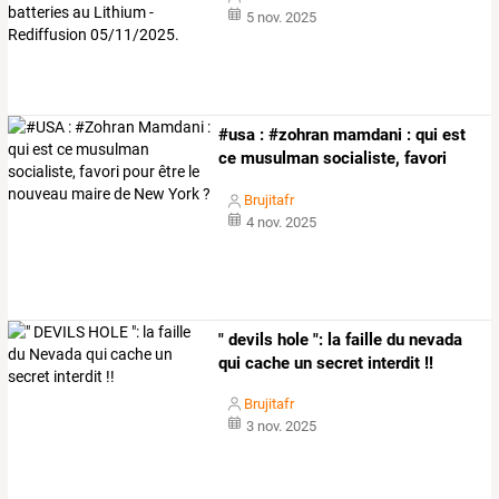
5 nov. 2025
#usa
:
#zohran
mamdani
:
qui
est
ce
musulman
socialiste,
favori
pour
…
Brujitafr
4 nov. 2025
" devils hole ": la faille du nevada
qui cache un secret interdit !!
Brujitafr
3 nov. 2025