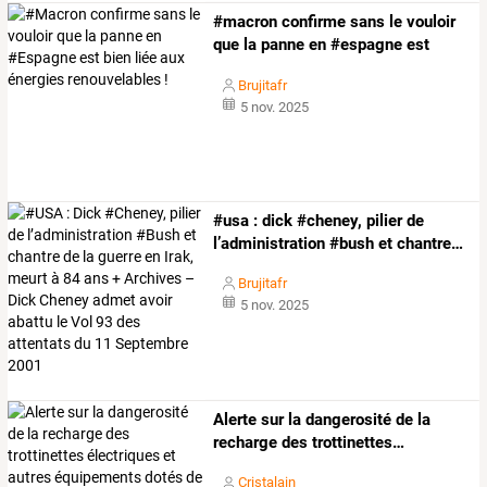
#macron
confirme
sans
le
vouloir
que
la
panne
en
#espagne
est
bien
…
Brujitafr
5 nov. 2025
#usa
:
dick
#cheney,
pilier
de
l’administration
#bush
et
chantre
…
Brujitafr
5 nov. 2025
Alerte
sur
la
dangerosité
de
la
recharge
des
trottinettes
…
Cristalain