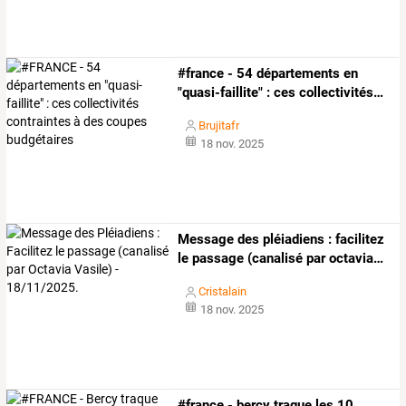
#france
-
54
départements
en
"quasi-faillite"
:
ces
collectivités
…
Brujitafr
18 nov. 2025
Message
des
pléiadiens
:
facilitez
le
passage
(canalisé
par
octavia
…
Cristalain
18 nov. 2025
#france
-
bercy
traque
les
10