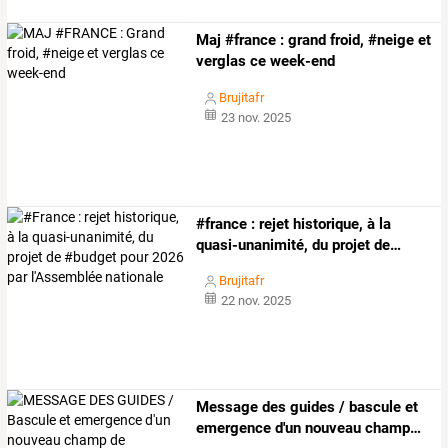
Maj #france : grand froid, #neige et
verglas ce week-end
Brujitafr
23 nov. 2025
#france
:
rejet
historique,
à
la
quasi-unanimité,
du
projet
de
…
Brujitafr
22 nov. 2025
Message
des
guides
/
bascule
et
emergence
d'un
nouveau
champ
…