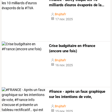
milliards
d’euros
évaporés
de
la
…
Brujitafr
17 nov. 2025
Crise budgétaire en #france
(encore une fois)
Brujitafr
16 nov. 2025
#france
-
après
un
faux
graphique
sur
les
intentions
de
vote,
#france
…
Brujitafr
15 nov. 2025