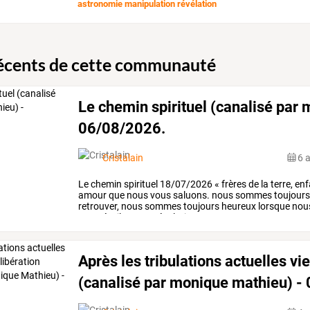
astronomie manipulation révélation
récents de cette communauté
Le chemin spirituel (canalisé par
06/08/2026.
Cristalain
6 
Le
chemin
spirituel
18/07/2026
«
frères
de
la
terre,
enf
amour
que
nous
vous
saluons.
nous
sommes
toujour
retrouver,
nous
sommes
toujours
heureux
lorsque
nou
votre
éveil
et
votre
évolution.
…
Après les tribulations actuelles vi
(canalisé par monique mathieu) -