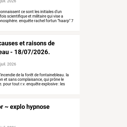
juil. 2026
onnaissent
ce
sont
les
initiales
d'un
fois
scientifique
et
militaire
qui
vise
a
onosphère.
enquête
rachel
fortun
"haarp"
7
 causes et raisons de
bleau - 18/07/2026.
juil. 2026
l'incendie
de
la
forêt
de
fontainebleau.
la
on
et
sans
complaisance,
qui
prône
le
e.
pour
tout
r.v.
enquête
explosive
:
les
cor ~ explo hypnose