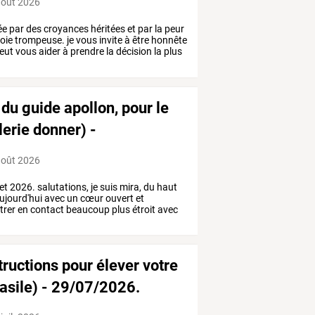
août 2026
ée
par
des
croyances
héritées
et
par
la
peur
oie
trompeuse.
je
vous
invite
à
être
honnête
eut
vous
aider
à
prendre
la
décision
la
plus
du guide apollon, pour le
lerie donner) -
août 2026
let
2026.
salutations,
je
suis
mira,
du
haut
ujourd'hui
avec
un
cœur
ouvert
et
trer
en
contact
beaucoup
plus
étroit
avec
tructions pour élever votre
vasile) - 29/07/2026.