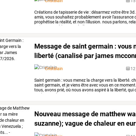
Cristalain
15 
Créations
de
tapisserie
de
vie
:
désarmez
votre
être
3d.
amis,
vous
souhaitez
probablement
avoir
l'assurance
prophétise
la
réalité,
et
non
l'illusion.
nous
parlons,
rel
qui
vous
semblent
trop
belles
pour
…
Message de saint germain : vous 
liberté (canalisé par james mccon
Cristalain
12 
Saint
germain
:
vous
menez
la
charge
vers
la
liberté.
ch
saint
germain,
et
je
viens
être
avec
vous
en
ce
moment
tous,
avons
prié,
où
nous
avons
aspiré
à
la
liberté,
qui
d
seulement
dans
ce
pays,
mais
…
Nouveau
message
de
matthew
wa
suzanne);
vague
de
chaleur
en
eur
…