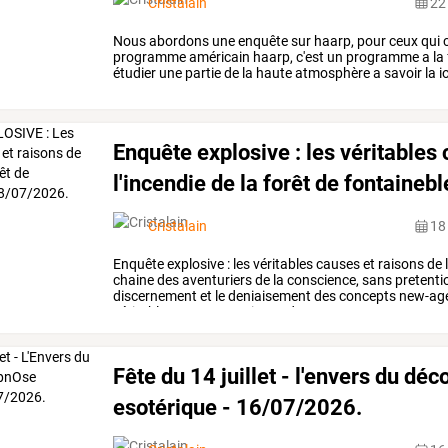
Cristalain
22 
Nous
abordons
une
enquête
sur
haarp,
pour
ceux
qui
c
programme
américain
haarp,
c'est
un
programme
a
la
étudier
une
partie
de
la
haute
atmosphère
a
savoir
la
i
juillet
2026
(26mn)
…
Enquête explosive : les véritables
l'incendie de la forêt de fontaine
Cristalain
18 
Enquête
explosive
:
les
véritables
causes
et
raisons
de
chaine
des
aventuriers
de
la
conscience,
sans
pretenti
discernement
et
le
deniaisement
des
concepts
new-ag
véritables
causes
et
raisons
de
…
Fête du 14 juillet - l'envers du dé
esotérique - 16/07/2026.