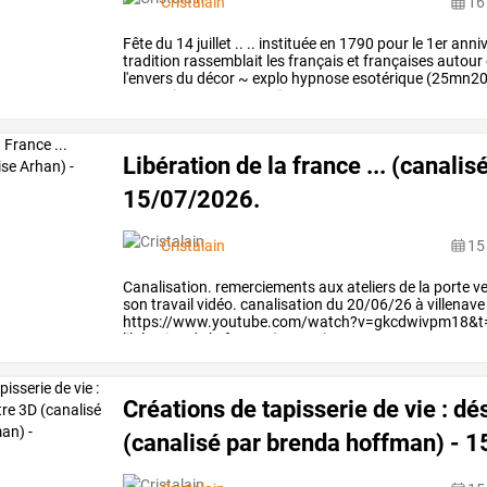
Cristalain
16 
Fête
du
14
juillet
..
..
instituée
en
1790
pour
le
1er
anniv
tradition
rassemblait
les
français
et
françaises
autour
l'envers
du
décor
~
explo
hypnose
esotérique
(25mn20
v=anpyimq5ep4
par:
atina
…
Libération de la france ... (canalis
15/07/2026.
Cristalain
15 
Canalisation.
remerciements
aux
ateliers
de
la
porte
ve
son
travail
vidéo.
canalisation
du
20/06/26
à
villenave
https://www.youtube.com/watch?v=gkcdwivpm18&t
libération
de
la
france
(4mn41)
…
Créations de tapisserie de vie : d
(canalisé par brenda hoffman) - 