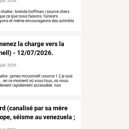
juil. 2026
chaîne
:
brenda
hoffman
|
source
chers
que
ce
que
nous
faisons.
l'univers
ayons
et
même
encourageons
des
activités
menez la charge vers la
nell) - 12/07/2026.
juil. 2026
aîne
:
james
mcconnell
|
source
1
2
je
suis
.
,
en
ce
moment
où
vous
tous,
où
nous
evient
rapidement
accessible.
non
rd
(canalisé
par
sa
mère
ope,
séisme
au
venezuela
;