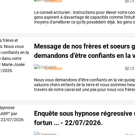
Cristalain
29 
Le
conseil
arcturien
:
instructions
pour
élever
votre
con
gens
aspirent
à
davantage
de
capacités
comme
l'intui
moyens
d'améliorer
ce
qu'ils
possèdent
déjà.
les
gens
o
nouvelles
…
Message
de
nos
frères
et
soeurs
g
demandons
d’être
confiants
en
la
v
Cristalain
28 
Nous
vous
demandons
d’être
confiants
en
la
vie
quoiqu
saluons
chers
enfants
de
la
terre
et
nous
sommes
heu
travers
de
notre
canal
est
une
joie
pour
nous
vos
frère
amour
sur
vos
vies
et
sur
la
vie
de
…
Enquête sous hypnose régressive s
fortun ... - 22/07/2026.