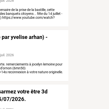
juil. 2026
ersaire
de
la
prise
de
la
bastille,
cette
des
banquets
citoyens
..
fête
du
14
juillet
-
)
https://www.youtube.com/watch?
é par yvelise arhan) -
juil. 2026
rte.
remerciements
à
jocelyn
lemoine
pour
d'ornon
(6mn50)
=14s
reconnexion
à
votre
nature
originelle.
ésarmez votre être 3d
15/07/2026.