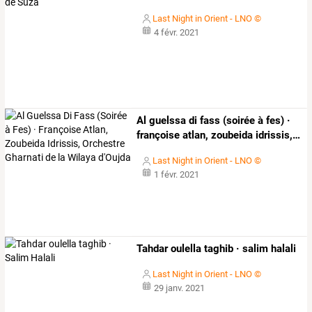
Last Night in Orient - LNO ©
4 févr. 2021
Al
guelssa
di
fass
(soirée
à
fes)
·
françoise
atlan,
zoubeida
idrissis,
…
Last Night in Orient - LNO ©
1 févr. 2021
Tahdar oulella taghib · salim halali
Last Night in Orient - LNO ©
29 janv. 2021