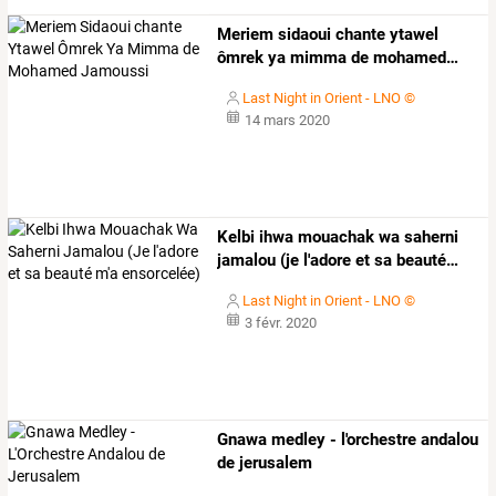
Meriem
sidaoui
chante
ytawel
ômrek
ya
mimma
de
mohamed
…
Last Night in Orient - LNO ©
14 mars 2020
Kelbi
ihwa
mouachak
wa
saherni
jamalou
(je
l'adore
et
sa
beauté
…
Last Night in Orient - LNO ©
3 févr. 2020
Gnawa medley - l'orchestre andalou
de jerusalem