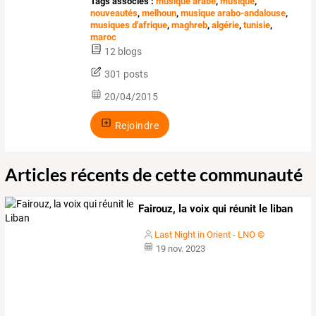
Tags associés :
musique arabe
,
musique
,
nouveautés
,
melhoun
,
musique arabo-andalouse
,
musiques d'afrique
,
maghreb
,
algérie
,
tunisie
,
maroc
12 blogs
301 posts
20/04/2015
Rejoindre
Articles récents de cette communauté
Fairouz, la voix qui réunit le liban
Last Night in Orient - LNO ©
19 nov. 2023