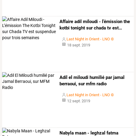
Affaire
adil
miloudi
-
l’émission
the
kotbi
tonight
sur
chada
tv
est
…
Last Night in Orient - LNO ©
18 sept. 2019
Adil el miloudi humilié par jamal
berraoui, sur mfm radio
Last Night in Orient - LNO ©
12 sept. 2019
Nabyla maan - leghzal fatma