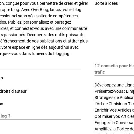
on, conçue pour vous permettre de créer et gérer
Boite à idées
propre blog. Avec OverBlog, lancez votre blog
fessionnel sans nécessiter de compétences
es. Publiez, personnalisez et partagez
ticles, et connectez-vous avec une communauté
rs passionnés. Découvrez des outils puissants
référencement de vos publications et attirer plus
z votre espace en ligne dès aujourd'hui avec
quez-vous dans l'univers du blogging.
12 conseils pour bi
trafic
 ?
Développez une Ligne 
roits d'auteur
Présentez-vous : L'Im
on
L'Art de Choisir un Ti
Blog ?
Optimiser vos Article
Engagez la Conversati
Amplifiez la Portée de