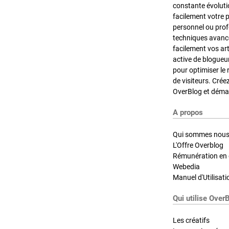
constante évoluti
facilement votre 
personnel ou pro
techniques avancé
facilement vos ar
active de blogueu
pour optimiser le 
de visiteurs. Crée
OverBlog et démar
A propos
Qui sommes nous
L'Offre Overblog
Rémunération en d
Webedia
Manuel d'Utilisati
Qui utilise Over
Les créatifs