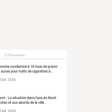
Populaires
omme
condamné
à
18
mois
de
prison
c
sursis
pour
trafic
de
cigarettes
à
…
 juil. 2026
port
:
La
situation
dans
l’axe
du
Nord-
dofan
et
aux
abords
de
la
ville
…
 juil. 2026