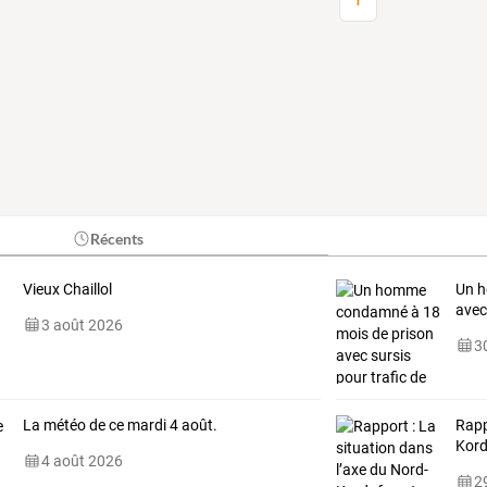
1
Récents
Vieux Chaillol
Un
h
ave
3 août 2026
30
La météo de ce mardi 4 août.
Rap
Kor
4 août 2026
29