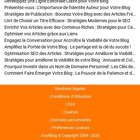
Développez une Ligne Éditoriale Claire pour Votre Blog
Présentez-vous : L'Importance de l'Identité Auteur pour Votre Blog
Stratégies de Publication : Boostez Votre Blog avec des Articles Fréquents et Exclusifs
L'Art de Choisir un Titre Efficace : Stratégies Modernes pour le SEO
Enrichir Vos Articles avec des Contenus Riches : Stratégies pour Captiver et Optimiser
Optimiser vos Articles grâce aux Liens
Engagez la Conversation pour Accroître la Visibilité de Votre Blog
Amplifiez la Portée de Votre Blog : Le partage est la clé du succès !
Optimisation SEO des Articles : Stratégies pour Améliorer la Visibilité de Votre Blog
Stratégies pour améliorer la visibilité de votre Blog : Annuaire et Collaborations
Pourquoi Investir dans un Nom de Domaine Personnel : Les Clés de la Réussite de Votre Blog
Comment Faire Émerger Votre Blog : Le Pouvoir de la Patience et de la Persévérance
Mentions légales
Conditions d’Utilisation
CGV
Cookies
Données personnelles
Préférences cookies
OverBlog © Copyright 2004--2026