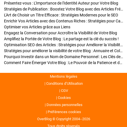
Présentez-vous : L'Importance de l'Identité Auteur pour Votre Blog
Stratégies de Publication : Boostez Votre Blog avec des Articles Fréquents et Exclusifs
L'Art de Choisir un Titre Efficace : Stratégies Modernes pour le SEO
Enrichir Vos Articles avec des Contenus Riches : Stratégies pour Captiver et Optimiser
Optimiser vos Articles grâce aux Liens
Engagez la Conversation pour Accroître la Visibilité de Votre Blog
Amplifiez la Portée de Votre Blog : Le partage est la clé du succès !
Optimisation SEO des Articles : Stratégies pour Améliorer la Visibilité de Votre Blog
Stratégies pour améliorer la visibilité de votre Blog : Annuaire et Collaborations
Pourquoi Investir dans un Nom de Domaine Personnel : Les Clés de la Réussite de Votre Blog
Comment Faire Émerger Votre Blog : Le Pouvoir de la Patience et de la Persévérance
Mentions légales
Conditions d’Utilisation
CGV
Cookies
Données personnelles
Préférences cookies
OverBlog © Copyright 2004--2026
Tous droits réservés