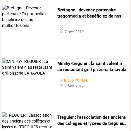
Bretagne
:
devenez
partenaire
tregormedia
et
bénéficiez
de
nos
…
7 févr. 2019
Minihy-treguier : la saint valentin
au restautant grill pizzeria la tavola
Bruno POHEN
7 févr. 2019
Treguier
:
l'association
des
anciens
des
collèges
et
lycées
de
treguier
…