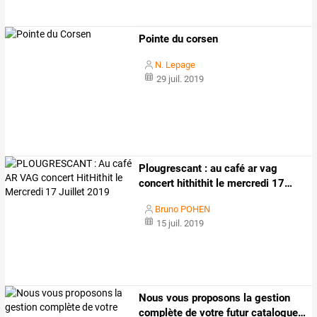
Pointe du corsen
N. Lepage
29 juil. 2019
Plougrescant
:
au
café
ar
vag
concert
hithithit
le
mercredi
17
…
Bruno POHEN
15 juil. 2019
Nous
vous
proposons
la
gestion
complète
de
votre
futur
catalogue
…