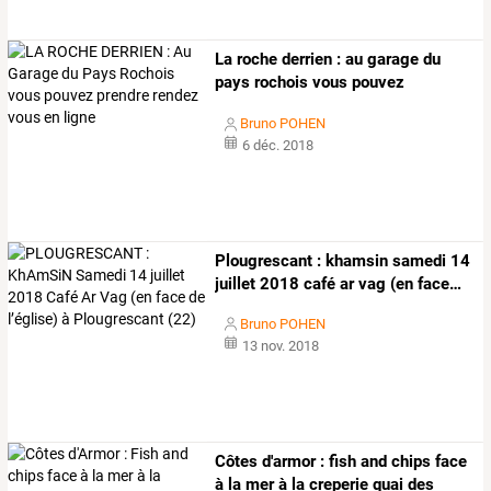
La
roche
derrien
:
au
garage
du
pays
rochois
vous
pouvez
prendre
…
Bruno POHEN
6 déc. 2018
Plougrescant
:
khamsin
samedi
14
juillet
2018
café
ar
vag
(en
face
…
Bruno POHEN
13 nov. 2018
Côtes
d'armor
:
fish
and
chips
face
à
la
mer
à
la
creperie
quai
des