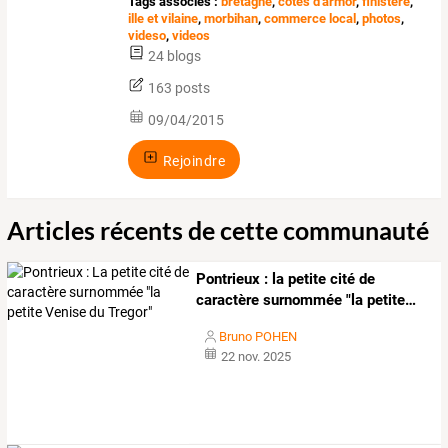
Tags associés :
bretagne
,
cotes d'armor
,
finistere
,
ille et vilaine
,
morbihan
,
commerce local
,
photos
,
videso
,
videos
24 blogs
163 posts
09/04/2015
Rejoindre
Articles récents de cette communauté
Pontrieux
:
la
petite
cité
de
caractère
surnommée
"la
petite
…
Bruno POHEN
22 nov. 2025