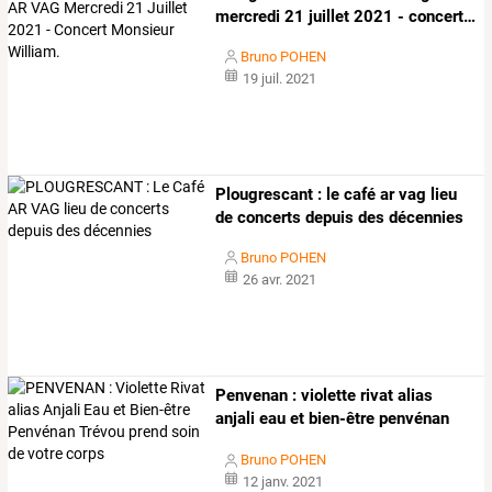
mercredi
21
juillet
2021
-
concert
…
Bruno POHEN
19 juil. 2021
Plougrescant : le café ar vag lieu
de concerts depuis des décennies
Bruno POHEN
26 avr. 2021
Penvenan
:
violette
rivat
alias
anjali
eau
et
bien-être
penvénan
trévou
…
Bruno POHEN
12 janv. 2021