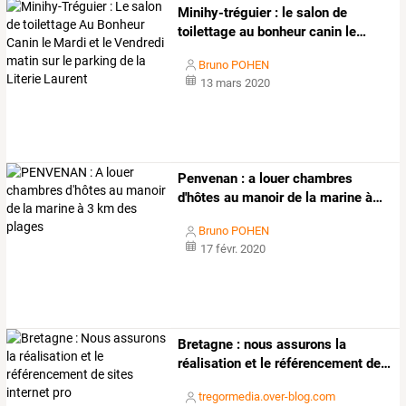
Minihy-tréguier
:
le
salon
de
toilettage
au
bonheur
canin
le
…
Bruno POHEN
13 mars 2020
Penvenan
:
a
louer
chambres
d'hôtes
au
manoir
de
la
marine
à
…
Bruno POHEN
17 févr. 2020
Bretagne
:
nous
assurons
la
réalisation
et
le
référencement
de
…
tregormedia.over-blog.com