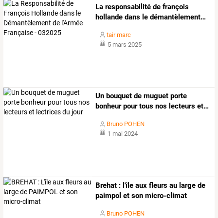
La
responsabilité
de
françois
hollande
dans
le
démantèlement
…
tair marc
5 mars 2025
Un
bouquet
de
muguet
porte
bonheur
pour
tous
nos
lecteurs
et
…
Bruno POHEN
1 mai 2024
Brehat : l'île aux fleurs au large de
paimpol et son micro-climat
Bruno POHEN