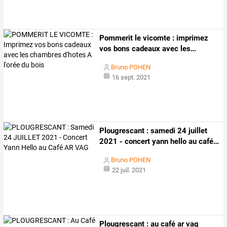
Pommerit
le
vicomte
:
imprimez
vos
bons
cadeaux
avec
les
…
Bruno POHEN
16 sept. 2021
Plougrescant
:
samedi
24
juillet
2021
-
concert
yann
hello
au
café
…
Bruno POHEN
22 juil. 2021
Plougrescant
:
au
café
ar
vag