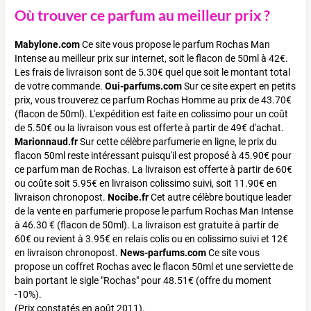
Où trouver ce parfum au meilleur prix ?
Mabylone.com
Ce site vous propose le parfum Rochas Man
Intense au meilleur prix sur internet, soit le flacon de 50ml à 42€.
Les frais de livraison sont de 5.30€ quel que soit le montant total
de votre commande.
O
ui-parfums.com
Sur ce site expert en petits
prix, vous trouverez ce parfum Rochas Homme au prix de 43.70€
(flacon de 50ml). L'expédition est faite en colissimo pour un coût
de 5.50€ ou la livraison vous est offerte à partir de 49€ d'achat.
Marionnaud.fr
Sur cette célèbre parfumerie en ligne, le prix du
flacon 50ml reste intéressant puisqu'il est proposé à 45.90€ pour
ce parfum man de Rochas. La livraison est offerte à partir de 60€
ou coûte soit 5.95€ en livraison colissimo suivi, soit 11.90€ en
livraison chronopost.
Nocibe.fr
Cet autre célèbre boutique leader
de la vente en parfumerie propose le parfum Rochas Man Intense
à 46.30 € (flacon de 50ml). La livraison est gratuite à partir de
60€ ou revient à 3.95€ en relais colis ou en colissimo suivi et 12€
en livraison chronopost.
News-parfums.com
Ce site vous
propose un coffret Rochas avec le flacon 50ml et une serviette de
bain portant le sigle "Rochas" pour 48.51€ (offre du moment
-10%).
(Prix constatés en août 2011).