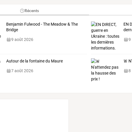
Récents
Benjamin Fulwood - The Meadow & The
EN
D
Bridge
dern
9 août 2026
9
Autour de la fontaine du Maure
🚨 N
7 août 2026
8