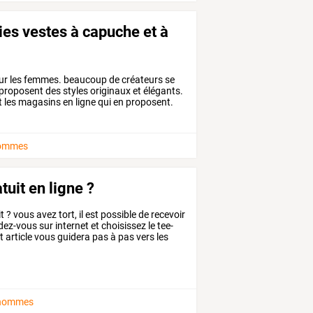
lies vestes à capuche et à
ur les femmes. beaucoup de créateurs se
roposent des styles originaux et élégants.
 les magasins en ligne qui en proposent.
hommes
tuit en ligne ?
it
?
vous
avez
tort,
il
est
possible
de
recevoir
dez-vous
sur
internet
et
choisissez
le
tee-
t
article
vous
guidera
pas
à
pas
vers
les
 hommes