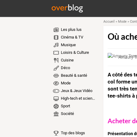
Accueil
»
Mode
»
Cont
Les plus lus
Où ache
Cinéma & TV
Musique
Loisirs & Culture
Amaury T
Cuisine
Déco
A côté des t
Beauté & santé
col forme un
Mode
sont très te
Jeux & Jeux Vidéo
tee-shirts à 
High-tech et sciences
Sport
Société
Acheter d
Top des blogs
Présentation du