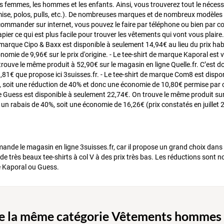
es femmes, les hommes et les enfants. Ainsi, vous trouverez tout le nécess
emise, polos, pulls, etc.). De nombreuses marques et de nombreux modèles s
ommander sur internet, vous pouvez le faire par téléphone ou bien par cou
ier ce qui est plus facile pour trouver les vêtements qui vont vous plaire
e marque Cipo & Baxx est disponible à seulement 14,94€ au lieu du prix hab
omie de 9,96€ sur le prix d'origine. - Le tee-shirt de marque Kaporal est v
rouve le même produit à 52,90€ sur le magasin en ligne Quelle.fr. C’est d
81€ que propose ici 3suisses.fr. - Le tee-shirt de marque Com8 est dispon
, soit une réduction de 40% et donc une économie de 10,80€ permise par ce 
 Guess est disponible à seulement 22,74€. On trouve le même produit sur 
un rabais de 40%, soit une économie de 16,26€ (prix constatés en juillet 2
nde le magasin en ligne 3suisses.fr, car il propose un grand choix dans 
 de très beaux tee-shirts à col V à des prix très bas. Les réductions sont
Kaporal ou Guess.
de la même catégorie Vêtements hommes