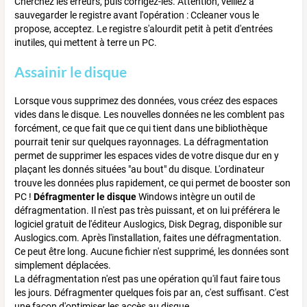
Cherchez les erreurs, puis corrigez-les. Attention, veillez à
sauvegarder le registre avant l'opération : Ccleaner vous le
propose, acceptez. Le registre s'alourdit petit à petit d'entrées
inutiles, qui mettent à terre un PC.
Assainir le disque
Lorsque vous supprimez des données, vous créez des espaces
vides dans le disque. Les nouvelles données ne les comblent pas
forcément, ce que fait que ce qui tient dans une bibliothèque
pourrait tenir sur quelques rayonnages. La défragmentation
permet de supprimer les espaces vides de votre disque dur en y
plaçant les donnés situées "au bout" du disque. L'ordinateur
trouve les données plus rapidement, ce qui permet de booster son
PC !
Défragmenter le disque
Windows intègre un outil de
défragmentation. Il n'est pas très puissant, et on lui préférera le
logiciel gratuit de l'éditeur Auslogics, Disk Degrag, disponible sur
Auslogics.com. Après l'installation, faites une défragmentation.
Ce peut être long. Aucune fichier n'est supprimé, les données sont
simplement déplacées.
La défragmentation n'est pas une opération qu'il faut faire tous
les jours. Défragmenter quelques fois par an, c'est suffisant. C'est
une façon d'optimiser les accès au disque.