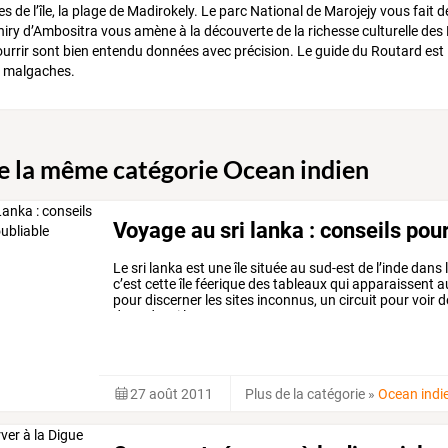
es de l’île, la plage de Madirokely. Le parc National de Marojejy vous fait déc
niry d’Ambositra vous amène à la découverte de la richesse culturelle de
nourrir sont bien entendu données avec précision. Le guide du Routard est 
es malgaches.
de la même catégorie Ocean indien
Voyage au sri lanka : conseils pou
Le
sri
lanka
est
une
île
située
au
sud-est
de
l’inde
dans
c’est
cette
île
féerique
des
tableaux
qui
apparaissent
au
pour
discerner
les
sites
inconnus,
un
circuit
pour
voir
d
du
sud,
qui
longe
…
27 août 2011
Plus de la catégorie
»
Ocean indi