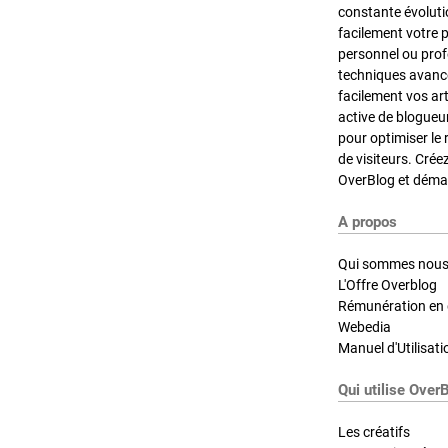
constante évoluti
facilement votre 
personnel ou pro
techniques avancé
facilement vos ar
active de blogueu
pour optimiser le 
de visiteurs. Crée
OverBlog et démar
A propos
Qui sommes nous
L'Offre Overblog
Rémunération en d
Webedia
Manuel d'Utilisati
Qui utilise Over
Les créatifs