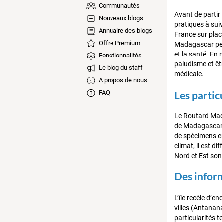
Communautés
Avant de partir
Nouveaux blogs
pratiques à sui
Annuaire des blogs
France sur plac
Offre Premium
Madagascar per
et la santé. En
Fonctionnalités
paludisme et êt
Le blog du staff
médicale.
A propos de nous
Les particu
FAQ
Le Routard Mada
de Madagascar, l
de spécimens en
climat, il est d
Nord et Est son
Des inform
L’île recèle d’e
villes (Antanan
particularités t