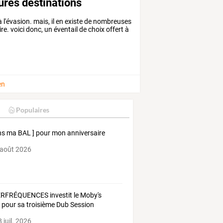
eures destinations
à l'évasion. mais, il en existe de nombreuses
aire. voici donc, un éventail de choix offert à
en
Populaires
ns ma BAL ] pour mon anniversaire
 août 2026
RFRÉQUENCES investit le Moby's
 pour sa troisième Dub Session
 juil. 2026