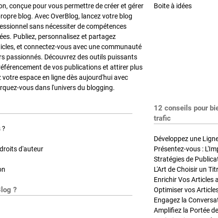
on, conçue pour vous permettre de créer et gérer
Boite à idées
propre blog. Avec OverBlog, lancez votre blog
fessionnel sans nécessiter de compétences
es. Publiez, personnalisez et partagez
ticles, et connectez-vous avec une communauté
rs passionnés. Découvrez des outils puissants
référencement de vos publications et attirer plus
z votre espace en ligne dès aujourd'hui avec
quez-vous dans l'univers du blogging.
12 conseils pour bi
trafic
 ?
Développez une Ligne 
roits d'auteur
Présentez-vous : L'Im
on
L'Art de Choisir un Ti
Blog ?
Optimiser vos Article
Engagez la Conversati
Amplifiez la Portée de