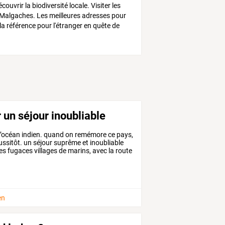
ouvrir la biodiversité locale. Visiter les
s Malgaches. Les meilleures adresses pour
la référence pour l'étranger en quête de
r un séjour inoubliable
l’océan
indien.
quand
on
remémore
ce
pays,
ssitôt.
un
séjour
suprême
et
inoubliable
es
fugaces
villages
de
marins,
avec
la
route
en