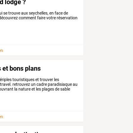
d lodge ?
i se trouve aux seychelles, en face de
. découvrez comment faire votre réservation
en
 et bons plans
ériples
touristiques
et
trouver
les
travel.
retrouvez
un
cadre
paradisiaque
au
ouvrant
la
nature
et
les
plages
de
sable
en