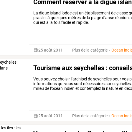
Comment réserver à la digue islan
La digue island lodge est un établissement de classe qu
praslin, à quelques mètres de la plage d’anse réunion
qui est a la fois facile et rapide.
25 août 2011
Plus de la catégorie
»
Ocean indi
Tourisme aux seychelles : conseils
Vous
pouvez
choisir
l’archipel
de
seychelles
pour
vos
p
informations
qui
vous
sont
nécessaires
sur
seychelles.
milieu
de
l’océan
indien
et
contemplez
la
nature
en
déc
doré,
les
tortues
géantes
et
la
faune
…
25 août 2011
Plus de la catégorie
»
Ocean indi