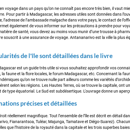
 en voyage dans un pays qu’on ne connaît pas encore très bien, il vaut mi
vre. Pour partir à Madagascar, les adresses utiles sont données dans l’o
e, l’adresse de l’ambassade malgache dans votre pays, le contact de l’off
met également de vous informer sur les précautions à prendre pour voy
 matière de santé, vous devez au moins vous munir d’une trousse à pharma
re souscrit à une assurance de voyage. Antananarivo est la ville la plus éq
larités de l'île sont détaillées dans le livre
gascar est un guide très utile si vous souhaitez approfondir vos connaiss
a faune et la flore locales, le forum Madagascar, etc. Concernant la faune 
démiques qu’on ne trouve nulle part ailleurs comme les variétés d’orchidée
ifférent selon les régions. Les Hautes Terres, où se trouve la capitale, ont u
t de type équatorial. Le Sud est subdésertique. L'ouvrage donne un aperç
ations précises et détaillées
ndroit réellement magnifique. Tout l’ensemble de l’île est décrit en détail dan
arivo, Fianarantsoa, Tuléar, Majunga, Tamatave et Diégo-Suarez). Chacune 
elles que l’histoire de la royauté dans la capitale et les trois superbes baie