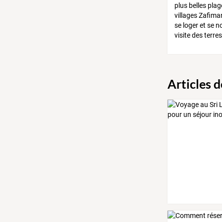
plus belles plag
villages Zafima
se loger et se 
visite des terr
Articles 