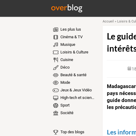
Accueil
»
Loisirs & Cu
Les plus lus
Le guid
Cinéma & TV
Musique
intérêts
Loisirs & Culture
Cuisine
Déco
1
Beauté & santé
Mode
Madagascar e
Jeux & Jeux Vidéo
pays nécess
High-tech et sciences
guide donne 
Sport
les précauti
Société
Les infor
Top des blogs