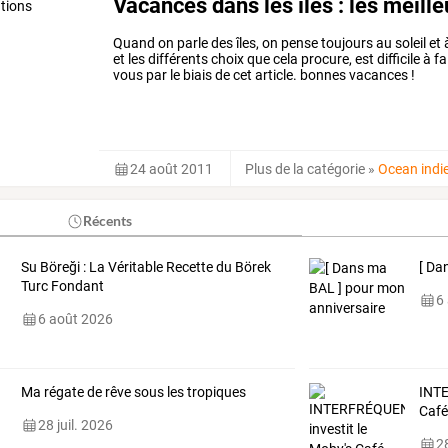
Vacances dans les îles : les meill
Quand on parle des îles, on pense toujours au soleil et 
et les différents choix que cela procure, est difficile à f
vous par le biais de cet article. bonnes vacances !
24 août 2011
Plus de la catégorie
»
Ocean indi
Récents
Su Böreği : La Véritable Recette du Börek
[ Da
Turc Fondant
6
6 août 2026
Ma régate de rêve sous les tropiques
INTE
Café
28 juil. 2026
28