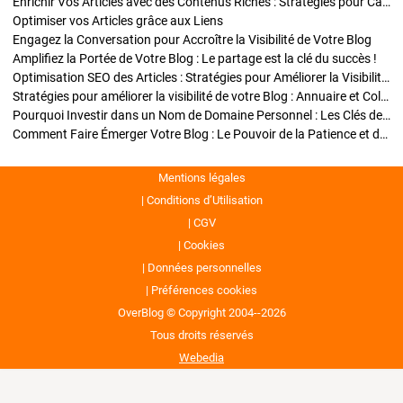
Enrichir Vos Articles avec des Contenus Riches : Stratégies pour Captiver et Optimiser
Optimiser vos Articles grâce aux Liens
Engagez la Conversation pour Accroître la Visibilité de Votre Blog
Amplifiez la Portée de Votre Blog : Le partage est la clé du succès !
Optimisation SEO des Articles : Stratégies pour Améliorer la Visibilité de Votre Blog
Stratégies pour améliorer la visibilité de votre Blog : Annuaire et Collaborations
Pourquoi Investir dans un Nom de Domaine Personnel : Les Clés de la Réussite de Votre Blog
Comment Faire Émerger Votre Blog : Le Pouvoir de la Patience et de la Persévérance
Mentions légales
Conditions d’Utilisation
CGV
Cookies
Données personnelles
Préférences cookies
OverBlog © Copyright 2004--2026
Tous droits réservés
Webedia