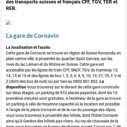
des transports suisses et français CFF, TGV, TER et
RER.
La gare de Cornavin
La localisation et l'accès
Cette gare de Cornavin se trouve en région de Suisse Romande, en
plein centre-ville, à proximité du quartier Saint Gervais, sur les
rives du lac Léman et du Rhône en Suisse. Cette gare est
accessible par les lignes de train CFF, SNCF, TGV, du tramway 13,
14, 15 et 16 et des lignes de bus 1, 3, 5, 6, 8, 9, 10, 19, 27, 29, F, V et
Z (dont des bus de nuit) ou par taxi au 0800 801 802.
La
disposition
Vous trouverez sur le devant de cette gare construite
sur deux étages, un parking de 910 places payantes, dont les 10
premières minutes sont gratuites. A l'extérieur de la gare se trouve
un parking à vélo de moyenne capacité où la location est possible.
A l'angle de la place Cornavin et de la rue du passage des Alpes,
vous vous trouverez à proximité des hôtels, dont l'hôtel Cornavin
ainsi qu'à Genève des hôtels pas chers. Au rez-de-chaussée de la
gare, vous trouverez un bureau de change, ouvert 7 jours sur 7, de