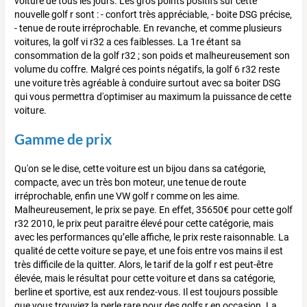
voiture de tous les jours. Les gros points positifs sur cette
nouvelle golf r sont : - confort très appréciable, - boite DSG précise,
- tenue de route irréprochable. En revanche, et comme plusieurs
voitures, la golf vi r32 a ces faiblesses. La 1re étant sa
consommation de la golf r32 ; son poids et malheureusement son
volume du coffre. Malgré ces points négatifs, la golf 6 r32 reste
une voiture très agréable à conduire surtout avec sa boiter DSG
qui vous permettra d'optimiser au maximum la puissance de cette
voiture.
Gamme de prix
Qu'on se le dise, cette voiture est un bijou dans sa catégorie,
compacte, avec un très bon moteur, une tenue de route
irréprochable, enfin une VW golf r comme on les aime.
Malheureusement, le prix se paye. En effet, 35650€ pour cette golf
r32 2010, le prix peut paraitre élevé pour cette catégorie, mais
avec les performances qu’elle affiche, le prix reste raisonnable. La
qualité de cette voiture se paye, et une fois entre vos mains il est
très difficile de la quitter. Alors, le tarif de la golf r est peut-être
élevée, mais le résultat pour cette voiture et dans sa catégorie,
berline et sportive, est aux rendez-vous. Il est toujours possible
que vous trouviez la perle rare pour des golfs r en occasion. La