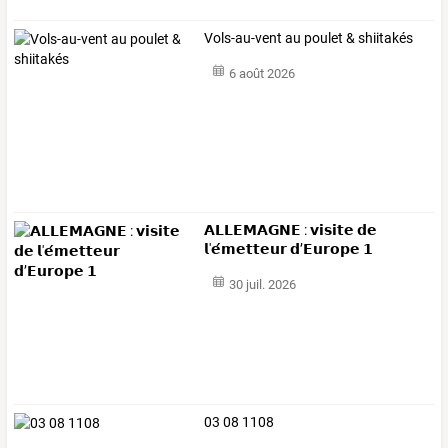
Vols-au-vent au poulet & shiitakés
6 août 2026
𝗔𝗟𝗟𝗘𝗠𝗔𝗚𝗡𝗘 : 𝘃𝗶𝘀𝗶𝘁𝗲 𝗱𝗲
𝗹'𝗲́𝗺𝗲𝘁𝘁𝗲𝘂𝗿 𝗱’𝗘𝘂𝗿𝗼𝗽𝗲 𝟭
30 juil. 2026
03 08 1108