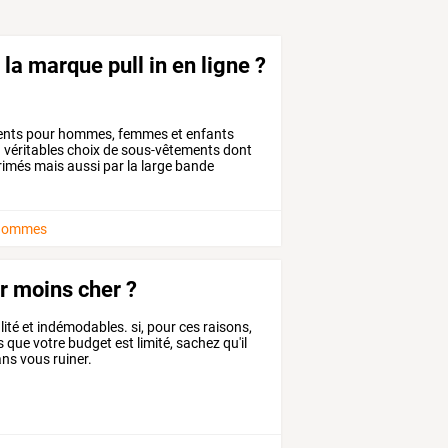
a marque pull in en ligne ?
ents
pour
hommes,
femmes
et
enfants
n
véritables
choix
de
sous-vêtements
dont
rimés
mais
aussi
par
la
large
bande
 hommes
er moins cher ?
lité et indémodables. si, pour ces raisons,
que votre budget est limité, sachez qu'il
ans vous ruiner.