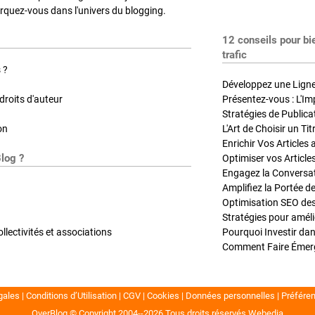
quez-vous dans l'univers du blogging.
12 conseils pour bi
trafic
 ?
Développez une Ligne 
roits d'auteur
Présentez-vous : L'Im
on
L'Art de Choisir un Ti
Blog ?
Optimiser vos Article
Engagez la Conversati
Amplifiez la Portée de
ollectivités et associations
gales
Conditions d’Utilisation
CGV
Cookies
Données personnelles
Préfére
OverBlog © Copyright 2004--2026
Tous droits réservés
Webedia