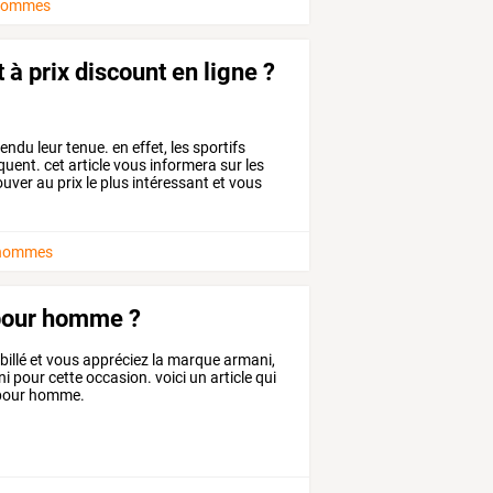
hommes
à prix discount en ligne ?
tendu
leur
tenue.
en
effet,
les
sportifs
quent.
cet
article
vous
informera
sur
les
ouver
au
prix
le
plus
intéressant
et
vous
 hommes
pour homme ?
abillé et vous appréciez la marque armani,
pour cette occasion. voici un article qui
 pour homme.