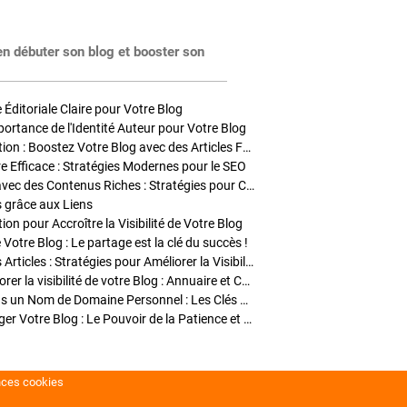
en débuter son blog et booster son
Éditoriale Claire pour Votre Blog
portance de l'Identité Auteur pour Votre Blog
Stratégies de Publication : Boostez Votre Blog avec des Articles Fréquents et Exclusifs
tre Efficace : Stratégies Modernes pour le SEO
Enrichir Vos Articles avec des Contenus Riches : Stratégies pour Captiver et Optimiser
s grâce aux Liens
on pour Accroître la Visibilité de Votre Blog
 Votre Blog : Le partage est la clé du succès !
Optimisation SEO des Articles : Stratégies pour Améliorer la Visibilité de Votre Blog
Stratégies pour améliorer la visibilité de votre Blog : Annuaire et Collaborations
Pourquoi Investir dans un Nom de Domaine Personnel : Les Clés de la Réussite de Votre Blog
Comment Faire Émerger Votre Blog : Le Pouvoir de la Patience et de la Persévérance
nces cookies