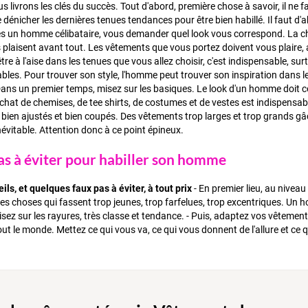
us livrons les clés du succès. Tout d'abord, première chose à savoir, il ne 
dénicher les dernières tenues tendances pour être bien habillé. Il faut d'
tes un homme célibataire, vous demander quel look vous correspond. La ch
 plaisent avant tout. Les vêtements que vous portez doivent vous plaire, 
tre à l'aise dans les tenues que vous allez choisir, c'est indispensable, s
bles. Pour trouver son style, l'homme peut trouver son inspiration dans
ans un premier temps, misez sur les basiques. Le look d'un homme doit c
achat de chemises, de tee shirts, de costumes et de vestes est indispensa
nt bien ajustés et bien coupés. Des vêtements trop larges et trop grands gâche
évitable. Attention donc à ce point épineux.
as à éviter pour habiller son homme
ls, et quelques faux pas à éviter, à tout prix
- En premier lieu, au niveau
des choses qui fassent trop jeunes, trop farfelues, trop excentriques. Un 
isez sur les rayures, très classe et tendance. - Puis, adaptez vos vêteme
ut le monde. Mettez ce qui vous va, ce qui vous donnent de l'allure et ce 