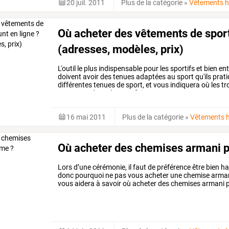
20 juil. 2011
Plus de la catégorie
»
Vêtements 
Où acheter des vêtements de sport 
(adresses, modèles, prix)
L'outil
le
plus
indispensable
pour
les
sportifs
et
bien
en
doivent
avoir
des
tenues
adaptées
au
sport
qu'ils
prati
différentes
tenues
de
sport,
et
vous
indiquera
où
les
tr
permettra
donc
de
vous
faire
…
16 mai 2011
Plus de la catégorie
»
Vêtements
Où acheter des chemises armani 
Lors d’une cérémonie, il faut de préférence être bien h
donc pourquoi ne pas vous acheter une chemise armani 
vous aidera à savoir où acheter des chemises armani