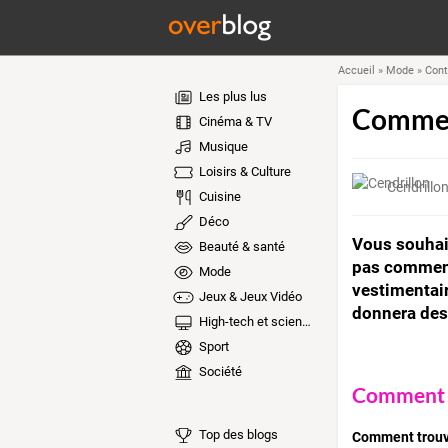
Accueil
»
Mode
»
Cont
Les plus lus
Comment
Cinéma & TV
Musique
Loisirs & Culture
Cendrillo
Cuisine
Déco
Vous souhai
Beauté & santé
pas comment 
Mode
vestimentair
Jeux & Jeux Vidéo
donnera des 
High-tech et sciences
Sport
Société
Comment c
Top des blogs
Comment trouve