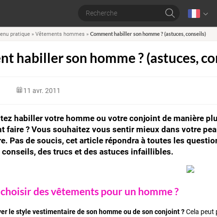
Comment habiller son homme ? (astuces, conseils)
enu pratique
»
Vêtements hommes
»
 habiller son homme ? (astuces, con
n
11 avr. 2011
tez habiller votre homme ou votre conjoint de manière p
faire ? Vous souhaitez vous sentir mieux dans votre peau 
e. Pas de soucis, cet article répondra à toutes les quest
conseils, des trucs et des astuces infaillibles.
hoisir des vêtements pour un homme ?
r le style vestimentaire de son homme ou de son conjoint ?
Cela peut p