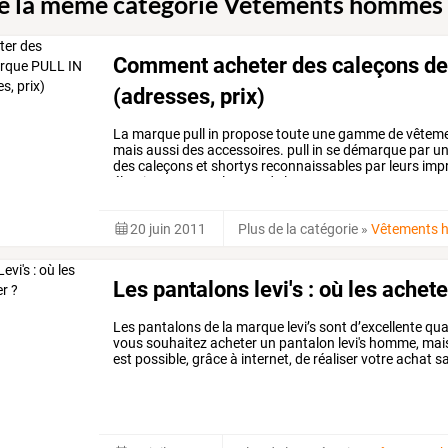
de la même catégorie Vêtements hommes
Comment acheter des caleçons de l
(adresses, prix)
La
marque
pull
in
propose
toute
une
gamme
de
vêtem
mais
aussi
des
accessoires.
pull
in
se
démarque
par
u
des
caleçons
et
shortys
reconnaissables
par
leurs
imp
élastique
portant
le
nom
de
la
marque.
…
20 juin 2011
Plus de la catégorie
»
Vêtements
Les pantalons levi's : où les achet
Les pantalons de la marque levi’s sont d’excellente qua
vous souhaitez acheter un pantalon levi's homme, mais 
est possible, grâce à internet, de réaliser votre achat s