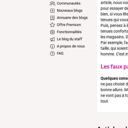
article, nous vo
Communautés
pour essayer de 
Nouveaux blogs
bien, si vous ê
Annuaire des blogs
tenues qui vous
Offre Premium
Puis, pensez à ê
tenues conforta
Fonctionnalités
les magasins. D
Le blog du staff
Par exemple, l'
A propos de nous
taille, qui soie
FAQ
homme. C'est in
Les faux p
Quelques consei
ne pas choisir 
bonne allure. M
ne vont pas à to
tout.