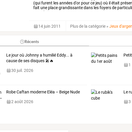
(qui
furent
les
années
d'or
pour
ce
jeu)
où
il
était
prése
fait
une
place
grandissante
dans
les
foyers
de
particul
type
de
jeux
…
14 juin 2011
Plus de la catégorie
»
Jeux d'arge
Récents
Le jour où Johnny a humilié Eddy... à
Peti
cause de ses disques 🎤🔥
1
30 juil. 2026
Robe Caftan moderne Eléa – Beige Nude
Le r
2 août 2026
3