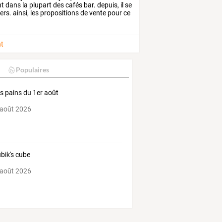
nt
dans
la
plupart
des
cafés
bar.
depuis,
il
se
iers.
ainsi,
les
propositions
de
vente
pour
ce
nt
Populaires
ts pains du 1er août
 août 2026
ubik's cube
 août 2026