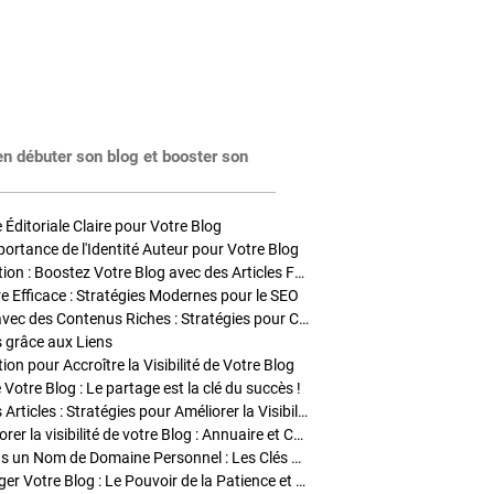
en débuter son blog et booster son
Éditoriale Claire pour Votre Blog
portance de l'Identité Auteur pour Votre Blog
Stratégies de Publication : Boostez Votre Blog avec des Articles Fréquents et Exclusifs
tre Efficace : Stratégies Modernes pour le SEO
Enrichir Vos Articles avec des Contenus Riches : Stratégies pour Captiver et Optimiser
s grâce aux Liens
on pour Accroître la Visibilité de Votre Blog
 Votre Blog : Le partage est la clé du succès !
Optimisation SEO des Articles : Stratégies pour Améliorer la Visibilité de Votre Blog
Stratégies pour améliorer la visibilité de votre Blog : Annuaire et Collaborations
Pourquoi Investir dans un Nom de Domaine Personnel : Les Clés de la Réussite de Votre Blog
Comment Faire Émerger Votre Blog : Le Pouvoir de la Patience et de la Persévérance