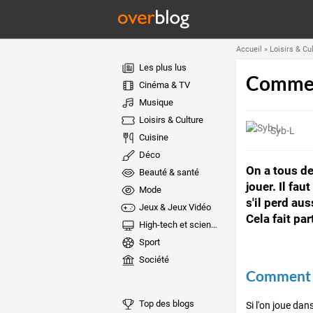
Accueil
»
Loisirs & Cu
Les plus lus
Comment
Cinéma & TV
Musique
Loisirs & Culture
Syb-L
Cuisine
Déco
On a tous de
Beauté & santé
jouer. Il fa
Mode
s'il perd aus
Jeux & Jeux Vidéo
Cela fait part
High-tech et sciences
Sport
Société
Comment fa
Top des blogs
Si l'on joue dan