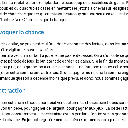
ègles. La roulette, par exemple, donne beaucoup de possibilités de gains. 
doubles ou quadruples cases en mettant ses jetons à cheval sur les lignes
lus de chance de gagner qu'en misant beaucoup sur une seule case. Le blac
étant de faire 21 ou plus que la banque.
ovoquer la chance
ce signifie, ne pas perdre. Il faut donc se donner des limites, dans les maiso
 être vigilant et savoir s'arrêter.
partir avec un montant à jouer, et ne pas le dépasser. On a d'un côté ce que 
ette période de jeux, le but étant de garder les gains. Si à la fin du mon
 ou plus, on a gagné, on a eu de la chance. Il ne faut pas rejouer cette so
r jouer cette somme une autre fois. Si on a gagné moins que la somme e
 remarque que l'on a dépensé moins que prévu, et donc, nous sommes gagna
'attraction
action est une méthode pour positiver et attirer les choses bénéfiques sur 
 avoir un bébé, pour gagner de l'argent, pour gagner aux jeux. La loi de l'a
itivant constamment. Le pessimiste est un perdant, l'optimiste un gagnant po
rer la chance. En jouant régulièrement les mêmes numéros, on a plus de