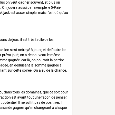
Plus on veut gagner souvent, et plus on
. On jouera aussi par exemple le 5-Pair-
k jack est assez simple, mais n'est dû qu'au
ns de jeux, il est très facile de les
l'on s'est octroyé à jouer, et de l'autre les
tant prévu joué, on a de nouveau le même
mme gagnée, car là, on pourrait la perdre.
ngagée, en déduisant la somme gagnée à
nt sur cette soirée. On a eu de la chance.
soi, dans tous les domaines, que ce soit pour
ttraction est avant tout une façon de penser,
tentiel. Il ne suffit pas de positiver, il
 chance de gagner qu'en changeant à chaque