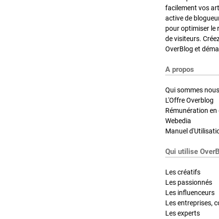
facilement vos ar
active de blogueu
pour optimiser le 
de visiteurs. Crée
OverBlog et démar
A propos
Qui sommes nous
L'Offre Overblog
Rémunération en d
Webedia
Manuel d'Utilisati
Qui utilise Over
Les créatifs
Les passionnés
Les influenceurs
Les entreprises, c
Les experts