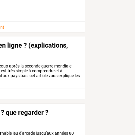
ent
n ligne ? (explications,
coup
après
la
seconde
guerre
mondiale.
i
est
très
simple
à
comprendre
et
à
l
aux
pays
bas.
cet
article
vous
explique
les
t
 ? que regarder ?
rnable
jeu
d'arcade
jusqu'aux
années
80