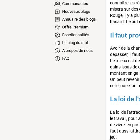
connaître les r
Communautés
misera sur des 
Nouveaux blogs
Rouge, il y a p
Annuaire des blogs
hasard. Le but 
Offre Premium
Il faut pr
Fonctionnalités
Le blog du staff
Avoir de la chan
A propos de nous
dépasser, il faut
FAQ
Le mieux est de 
gains issus de c
montant en gain
On peut reveni
celle jouée, on
La loi de l
La loi de l'attr
le travail, pour
de vivre, en pos
faut aussi atti
jeu.