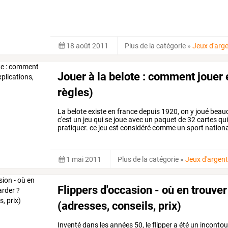
18 août 2011
Plus de la catégorie
»
Jeux d'arg
Jouer à la belote : comment jouer e
règles)
La
belote
existe
en
france
depuis
1920,
on
y
joué
beau
c'est
un
jeu
qui
se
joue
avec
un
paquet
de
32
cartes
qu
pratiquer.
ce
jeu
est
considéré
comme
un
sport
nationa
règles
de
la
belote
de
…
1 mai 2011
Plus de la catégorie
»
Jeux d'argen
Flippers d'occasion - où en trouver
(adresses, conseils, prix)
Inventé
dans
les
années
50,
le
flipper
a
été
un
incontou