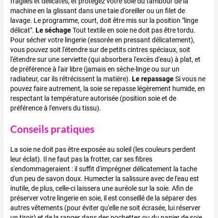
fragiles et délicates, et protégez votre soie du tambour de la
machine en la glissant dans une taie d'oreiller ou un filet de
lavage. Le programme, court, doit être mis sur la position "linge
délicat".
Le séchage
Tout textile en soie ne doit pas être tordu.
Pour sécher votre lingerie (essorée en pressant délicatement),
vous pouvez soit l'étendre sur de petits cintres spéciaux, soit
l'étendre sur une serviette (qui absorbera l'excès d'eau) à plat, et
de préférence à l'air libre (jamais en sèche-linge ou sur un
radiateur, car ils rétrécissent la matière).
Le repassage
Si vous ne
pouvez faire autrement, la soie se repasse légèrement humide, en
respectant la température autorisée (position soie et de
préférence à l'envers du tissu).
Conseils pratiques
La soie ne doit pas être exposée au soleil (les couleurs perdent
leur éclat). Il ne faut pas la frotter, car ses fibres
s'endommageraient : il suffit d'imprégner délicatement la tache
d'un peu de savon doux. Humecter la salissure avec de l'eau est
inutile, de plus, celle-ci laissera une auréole sur la soie. Afin de
préserver votre lingerie en soie, il est conseillé de la séparer des
autres vêtements (pour éviter qu'elle ne soit écrasée, lui réserver
un tiroir) et de la ranger dans des pochettes ou du papier de soie