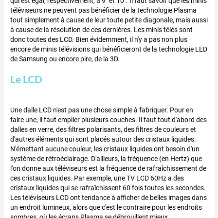
qui est égal, respectivement, à 9" et 10". Il faut savoir que les minis
téléviseurs ne peuvent pas bénéficier de la technologie Plasma
tout simplement à cause de leur toute petite diagonale, mais aussi
à cause de la résolution de ces dernières. Les minis télés sont
donc toutes des LCD. Bien évidemment, il n'y a pas non plus
encore de minis télévisions qui bénéficieront de la technologie LED
de Samsung ou encore pire, de la 3D.
Le LCD
Une dalle LCD n'est pas une chose simple à fabriquer. Pour en
faire une, il faut empiler plusieurs couches. Il faut tout d'abord des
dalles en verre, des filtres polarisants, des filtres de couleurs et
d'autres éléments qui sont placés autour des cristaux liquides.
N'émettant aucune couleur, les cristaux liquides ont besoin d'un
système de rétroéclairage. D'ailleurs, la fréquence (en Hertz) que
l'on donne aux téléviseurs est la fréquence de rafraîchissement de
ces cristaux liquides. Par exemple, une TV LCD 60Hz a des
cristaux liquides qui se rafraîchissent 60 fois toutes les secondes.
Les téléviseurs LCD ont tendance à afficher de belles images dans
un endroit lumineux, alors que c'est le contraire pour les endroits
sombres, où les écrans Plasma se débrouillent mieux.