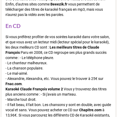
Enfin, d'autres sites comme
Beeezik.fr
vous permettent de
télécharger des titres de karaoké français en mp3, mais vous
n'aurez pas la vidéo avec les paroles.
En CD
Si vous préférez profiter de vos soirées karaoké dans votre salon,
et que vous avez un lecteur midi (lecteur spécial pour le karaoké),
les deux meilleurs CD sont :
Les meilleurs titres de Claude
François
Paru en 2008, ce CD regroupe ses plus grands succès
comme : - Le téléphone pleure.
- Le chanteur malheureux.
- La chanson populaire.
- Le mal-aimé.
- Alexandrie, Alexandra, etc. Vous pouvez le trouver à 25€ sur
Fnac.com
.
Karaoké Claude François volume 2
Vous y trouverez des titres
plus anciens comme : - Si j'avais un marteau.
- Marche tout droit.
- Il fait beau, il fait bon. Les chansons y sont en double, avec guide
vocal et sans. Vous pouvez acheter ce CD sur
Chapitre.com
à
13,96€. Si vous parcourez les différents CD de Karaoké existants,