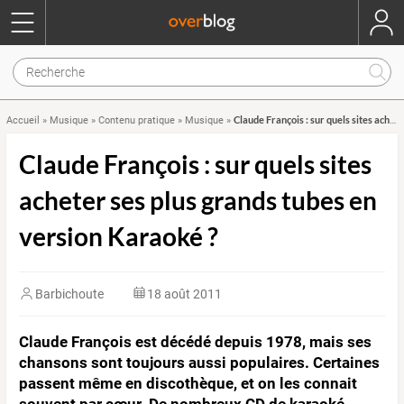
Claude François : sur quels sites acheter ses plus grands tubes en version Karaoké ?
Accueil
»
Musique
»
Contenu pratique
»
Musique
»
Claude François : sur quels sites
acheter ses plus grands tubes en
version Karaoké ?
Barbichoute
18 août 2011
Claude François est décédé depuis 1978, mais ses
chansons sont toujours aussi populaires. Certaines
passent même en discothèque, et on les connait
souvent par cœur. De nombreux CD de karaoké