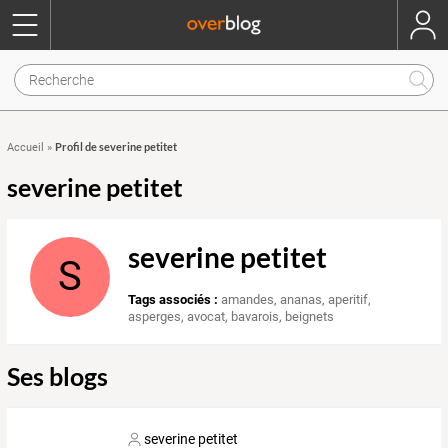
Profil de severine petitet
Accueil
»
severine petitet
severine petitet
S
Tags associés :
amandes
,
ananas
,
aperitif
,
asperges
,
avocat
,
bavarois
,
beignets
Ses blogs
severine petitet