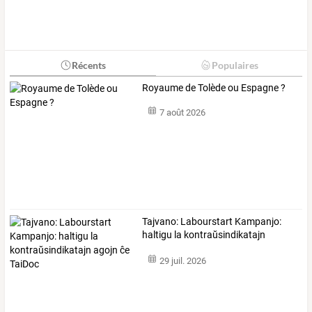
Récents
Populaires
Royaume de Tolède ou Espagne ?
7 août 2026
Tajvano:
Labourstart
Kampanjo:
haltigu
la
kontraŭsindikatajn
agojn
…
29 juil. 2026