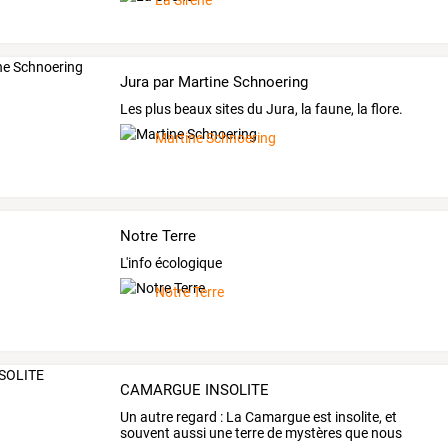
La Sirène
Jura par Martine Schnoering
Les plus beaux sites du Jura, la faune, la flore.
Martine Schnoering
Notre Terre
L'info écologique
Notre Terre
CAMARGUE INSOLITE
Un
autre
regard
:
La
Camargue
est
insolite,
et
souvent
aussi
une
terre
de
mystères
que
nous