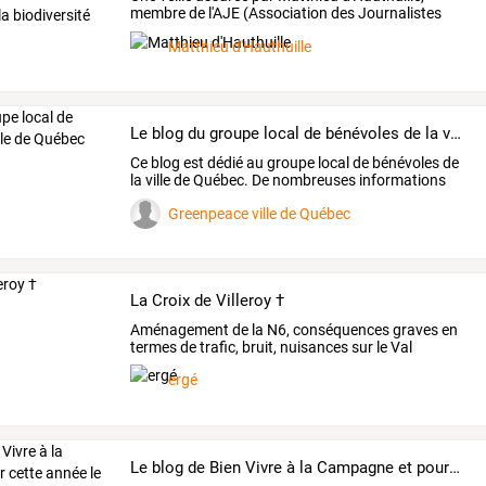
membre
de
l'AJE
(Association
des
Journalistes
de
…
Matthieu d'Hauthuille
Le blog du groupe local de bénévoles de la ville de Québec
Ce
blog
est
dédié
au
groupe
local
de
bénévoles
de
la
ville
de
Québec.
De
nombreuses
informations
sur
…
Greenpeace ville de Québec
La Croix de Villeroy †
Aménagement
de
la
N6,
conséquences
graves
en
termes
de
trafic,
bruit,
nuisances
sur
le
Val
d'Yerres
…
ergé
Le blog de Bien Vivre à la Campagne et pour cette année le 8 juillet La Fête du Lac de Marcenay