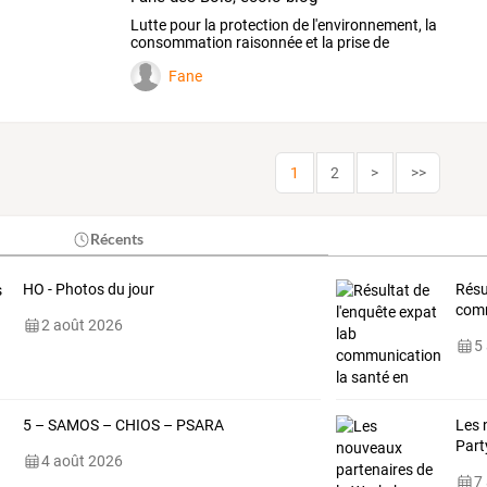
Lutte
pour
la
protection
de
l'environnement,
la
consommation
raisonnée
et
la
prise
de
conscience
…
Fane
1
2
>
>>
Récents
HO - Photos du jour
Résu
comm
2 août 2026
5
5 – SAMOS – CHIOS – PSARA
Les 
Part
4 août 2026
7