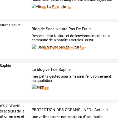
lesquels
je
…
Alix de La Rochelle
Blog de Sans Nature Pas De Futur
Respect
de
la
Nature
et
de
l'environnement
sur
la
commune
de
Montalieu-Vercieu
38390
Association
…
" Sans Nature pas de Futur "
Le blog vert de Sophie
mes petits gestes pour améliorer l'environnement
au quotidien
Soph
PROTECTION DES OCEANS. INFO : Actualité des acteurs de la lutte contre la pollution en mer et la sauvegarde de la biodiversité marine
Une
veille
assurée
par
Matthieu
d'Hauthuille,