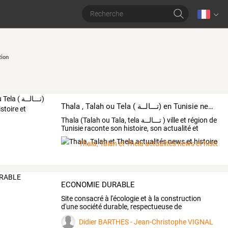
tion
Thala , Talah ou Tela ( تـــالــة) en Tunisie news histoire et actualités
Thala
(Talah
ou
Tala,
tela
تـــالــة
)
ville
et
région
de
Tunisie
raconte
son
histoire,
son
actualité
et
celle
…
Thala, Talah et Thela actualités news et histoire
ECONOMIE DURABLE
Site
consacré
à
l'écologie
et
à
la
construction
d'une
société
durable,
respectueuse
de
l'environnement
…
Didier BARTHES - Jean-Christophe VIGNAL