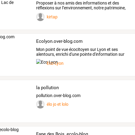
Proposer
à
nos
amis
des
informations
et
des
réflexions
sur
l’environnement,
notre
patrimoine,
des
adresses
…
kirtap
Ecolyon.over-blog.com
Mon
point
de
vue
écocitoyen
sur
Lyon
et
ses
alentours,
enrichi
d'une
pointe
d'information
sur
la
…
Eco Lyon
la pollution
pollution.over-blog.com
élo jo et lolo
Fane des Bois, ecolo-blog