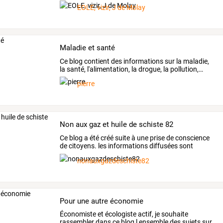
nous
efforçons
…
EOLE, vizir, J de Molay
Maladie et santé
Ce
blog
contient
des
informations
sur
la
maladie,
la
santé,
l'alimentation,
la
drogue,
la
pollution,
…
pierre
Non aux gaz et huile de schiste 82
Ce
blog
a
été
créé
suite
à
une
prise
de
conscience
de
citoyens.
les
informations
diffusées
sont
justifiées
…
nonauxgazdeschiste82
Pour une autre économie
Économiste
et
écologiste
actif,
je
souhaite
rassembler
dans
ce
blog
l
ensemble
des
sujets
sur