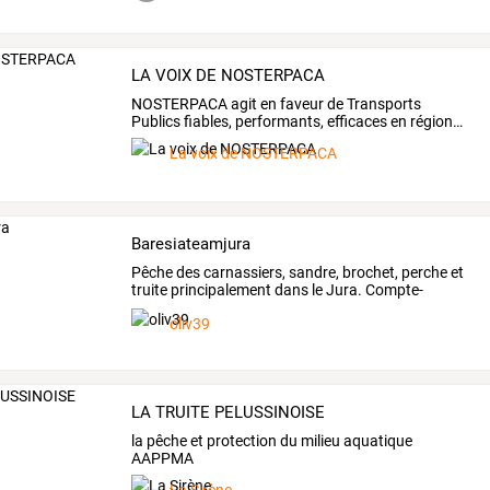
LA VOIX DE NOSTERPACA
NOSTERPACA
agit
en
faveur
de
Transports
Publics
fiables,
performants,
efficaces
en
région
…
La voix de NOSTERPACA
Baresiateamjura
Pêche
des
carnassiers,
sandre,
brochet,
perche
et
truite
principalement
dans
le
Jura.
Compte-
rendus
de
…
oliv39
LA TRUITE PELUSSINOISE
la pêche et protection du milieu aquatique
AAPPMA