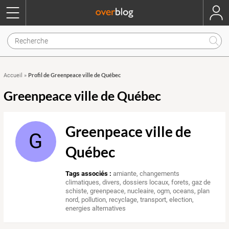
Profil de Greenpeace ville de Québec
Accueil
»
Greenpeace ville de Québec
Greenpeace ville de
G
Québec
Tags associés :
amiante
,
changements
climatiques
,
divers
,
dossiers locaux
,
forets
,
gaz de
schiste
,
greenpeace
,
nucleaire
,
ogm
,
oceans
,
plan
nord
,
pollution
,
recyclage
,
transport
,
election
,
energies alternatives