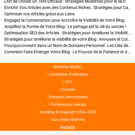
L'Art de Choisir un Titre Efficace : Stratégies Modernes pour le SEO
Enrichir Vos Articles avec des Contenus Riches : Stratégies pour Captiver et Optimiser
Optimiser vos Articles grâce aux Liens
Engagez la Conversation pour Accroître la Visibilité de Votre Blog
Amplifiez la Portée de Votre Blog : Le partage est la clé du succès !
Optimisation SEO des Articles : Stratégies pour Améliorer la Visibilité de Votre Blog
Stratégies pour améliorer la visibilité de votre Blog : Annuaire et Collaborations
Pourquoi Investir dans un Nom de Domaine Personnel : Les Clés de la Réussite de Votre Blog
Comment Faire Émerger Votre Blog : Le Pouvoir de la Patience et de la Persévérance
Mentions légales
Conditions d’Utilisation
CGV
Cookies
Données personnelles
Préférences cookies
OverBlog © Copyright 2004--2026
Tous droits réservés
Webedia