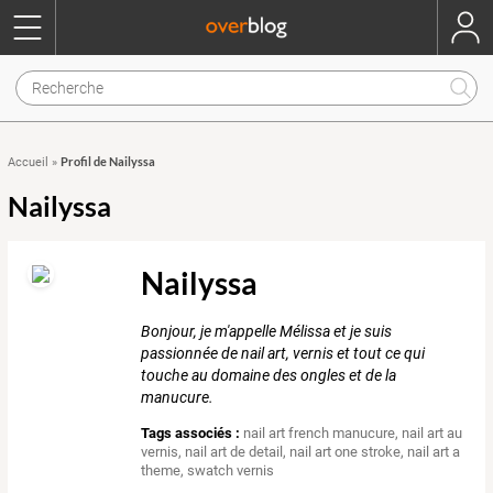
Profil de Nailyssa
Accueil
»
Nailyssa
Nailyssa
Bonjour, je m'appelle Mélissa et je suis
passionnée de nail art, vernis et tout ce qui
touche au domaine des ongles et de la
manucure.
Tags associés :
nail art french manucure
,
nail art au
vernis
,
nail art de detail
,
nail art one stroke
,
nail art a
theme
,
swatch vernis