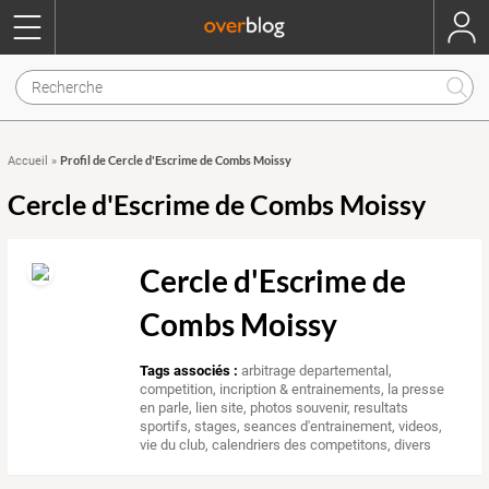
Profil de Cercle d'Escrime de Combs Moissy
Accueil
»
Cercle d'Escrime de Combs Moissy
Cercle d'Escrime de
Combs Moissy
Tags associés :
arbitrage departemental
,
competition
,
incription & entrainements
,
la presse
en parle
,
lien site
,
photos souvenir
,
resultats
sportifs
,
stages
,
seances d'entrainement
,
videos
,
vie du club
,
calendriers des competitons
,
divers