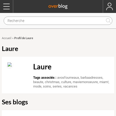
Profil de Laure
Accueil
»
Laure
Laure
Tags associés :
avosfourneaux
,
barbaadresses
,
beaute
,
christmas
,
culture
,
maviemonoeuvre
,
miam!
,
mode
,
soins
,
series
,
vacances
Ses blogs