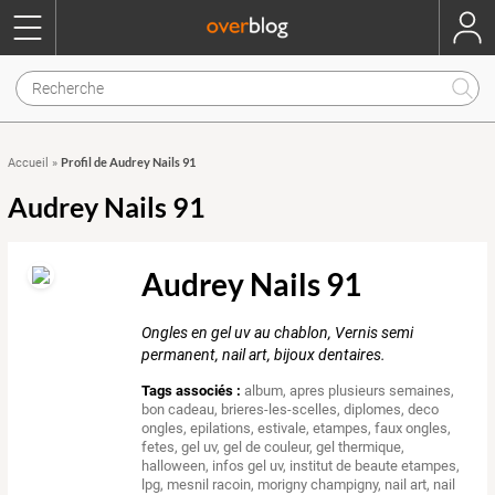
Profil de Audrey Nails 91
Accueil
»
Audrey Nails 91
Audrey Nails 91
Ongles en gel uv au chablon, Vernis semi
permanent, nail art, bijoux dentaires.
Tags associés :
album
,
apres plusieurs semaines
,
bon cadeau
,
brieres-les-scelles
,
diplomes
,
deco
ongles
,
epilations
,
estivale
,
etampes
,
faux ongles
,
fetes
,
gel uv
,
gel de couleur
,
gel thermique
,
halloween
,
infos gel uv
,
institut de beaute etampes
,
lpg
,
mesnil racoin
,
morigny champigny
,
nail art
,
nail