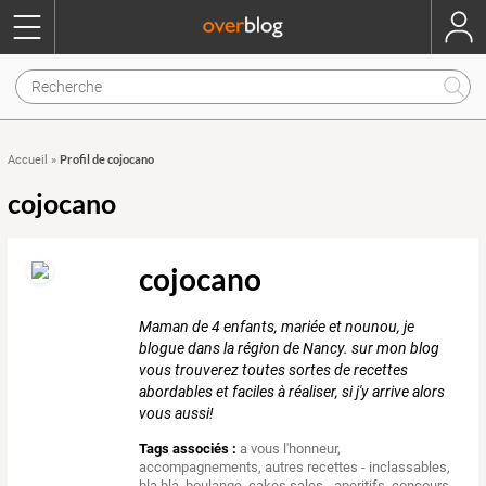
Profil de cojocano
Accueil
»
cojocano
cojocano
Maman de 4 enfants, mariée et nounou, je
blogue dans la région de Nancy. sur mon blog
vous trouverez toutes sortes de recettes
abordables et faciles à réaliser, si j'y arrive alors
vous aussi!
Tags associés :
a vous l'honneur
,
accompagnements
,
autres recettes - inclassables
,
bla bla
,
boulange
,
cakes sales - aperitifs
,
concours
,