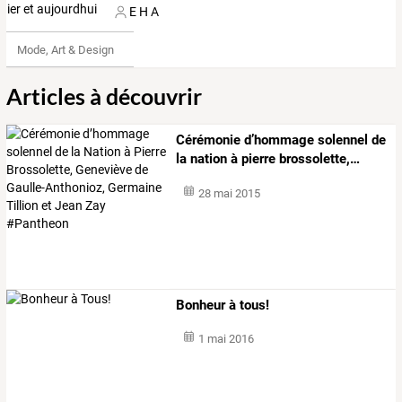
E H A
Mode, Art & Design
Articles à découvrir
Cérémonie
d’hommage
solennel
de
la
nation
à
pierre
brossolette,
…
28 mai 2015
Bonheur à tous!
1 mai 2016