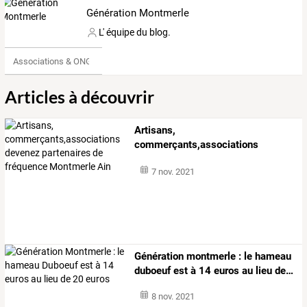
Génération Montmerle
L' équipe du blog.
Associations & ONG
Articles à découvrir
Artisans,
commerçants,associations
devenez
partenaires
de
fréquence
…
7 nov. 2021
Génération
montmerle
:
le
hameau
duboeuf
est
à
14
euros
au
lieu
de
…
8 nov. 2021