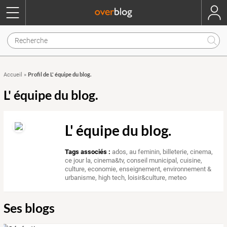
Profil de L' équipe du blog.
Accueil
»
L' équipe du blog.
L' équipe du blog.
Tags associés :
ados
,
au feminin
,
billeterie
,
cinema
,
ce jour la
,
cinema&tv
,
conseil municipal
,
cuisine
,
culture
,
economie
,
enseignement
,
environnement &
urbanisme
,
high tech
,
loisir&culture
,
meteo
Ses blogs