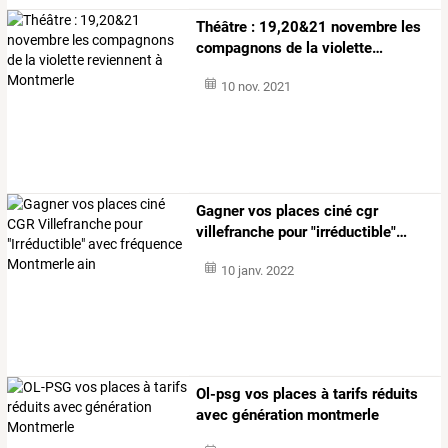
Théâtre
:
19,20&21
novembre
les
compagnons
de
la
violette
…
10 nov. 2021
Gagner
vos
places
ciné
cgr
villefranche
pour
"irréductible"
…
10 janv. 2022
Ol-psg vos places à tarifs réduits
avec génération montmerle