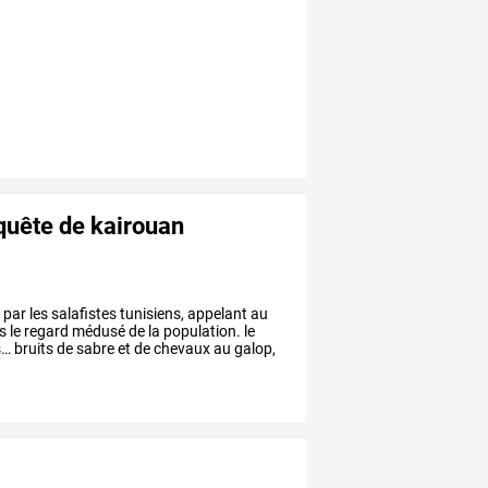
nquête de kairouan
,
par
les
salafistes
tunisiens,
appelant
au
s
le
regard
médusé
de
la
population.
le
s…
bruits
de
sabre
et
de
chevaux
au
galop,