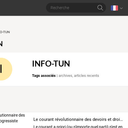
NFO-TUN
N
INFO-TUN
I
Tags associés :
archives
,
articles recents
Le courant révolutionnaire des devoirs et droits progressiste
Le
courant
a
priori
(ou
n'importe
quel
parti)
n'est
en