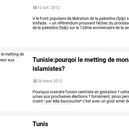
12 oct. 2012
V
le
front
populaire
de
libération
de
la
palestine
(fplp)
s
intifada
:
«
un
référendum
prouvant
l'échec
du
process
de
la
palestine
(fplp)
sur
le
12ème
anniversaire
de
la
se
l'échec
du
processus
…
Tunisie:pourqoi le metting de monas
islamistes?
26 mars 2012
Pourquoi
craindre
l’union
centriste
en
gestation
?
cett
urnes
aux
prochaines
élections
?
forcément,
sinon
per
craint
!
par
leila
baccouche*
c’est
avec
un
goût
amer
d
samedi
après-midi
à
un
…
Tunis