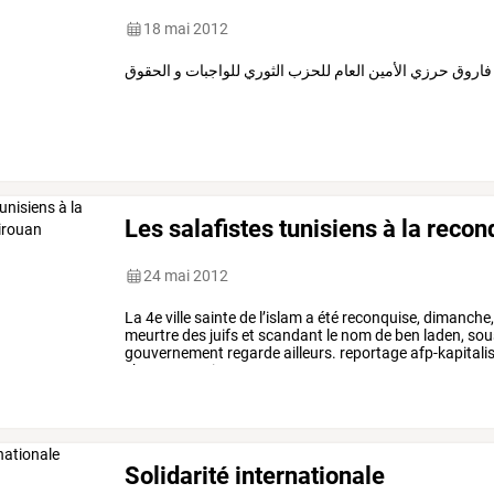
18 mai 2012
فاروق حرزي الأمين العام للحزب الثوري للواجبات و الحقوق
Les salafistes tunisiens à la reco
24 mai 2012
La
4e
ville
sainte
de
l’islam
a
été
reconquise,
dimanche
meurtre
des
juifs
et
scandant
le
nom
de
ben
laden,
sou
gouvernement
regarde
ailleurs.
reportage
afp-kapitali
chants
guerriers,
…
Solidarité internationale