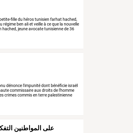
etite-fille
du
héros
tunisien
farhat
hached,
u
régime
ben
ali
et
veille
à
ce
que
la
nouvelle
h
hached,
jeune
avocate
tunisienne
de
36
onu
dénonce
l'impunité
dont
bénéficie
israël
haute
commissaire
aux
droits
de
l'homme
es
crimes
commis
en
terre
palestinienne
على المواطنين التفكي