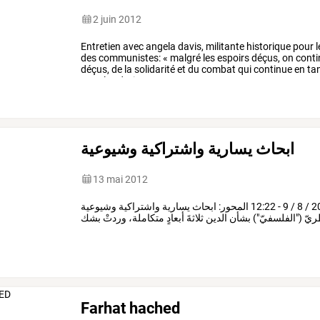
2 juin 2012
Entretien
avec
angela
davis,
militante
historique
pour
l
des
communistes:
«
malgré
les
espoirs
déçus,
on
conti
déçus,
de
la
solidarité
et
du
combat
qui
continue
en
ta
pour
les
droits
…
ابحاث يسارية واشتراكية وشيوعية
13 mai 2012
جلبير الأشقر الحوار المتمدن - العدد: 3451 - 2011 / 8 / 9 - 12:22 المحور: ابحاث يسارية واشتراكية وشيوعية
Farhat hached