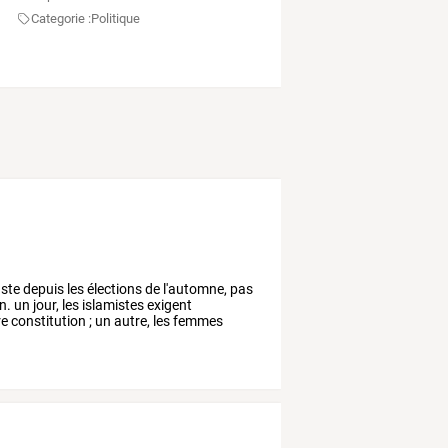
Categorie :
Politique
iste
depuis
les
élections
de
l'automne,
pas
n.
un
jour,
les
islamistes
exigent
re
constitution
;
un
autre,
les
femmes