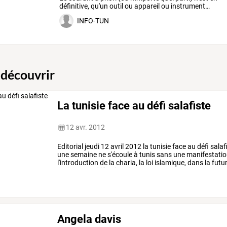
définitive,
qu'un
outil
ou
appareil
ou
instrument
…
INFO-TUN
 découvrir
La tunisie face au défi salafiste
12 avr. 2012
Editorial
jeudi
12
avril
2012
la
tunisie
face
au
défi
salaf
une
semaine
ne
s'écoule
à
tunis
sans
une
manifestatio
l'introduction
de
la
charia,
la
loi
islamique,
dans
la
futu
tunisiennes
défendent
leur
…
Angela davis