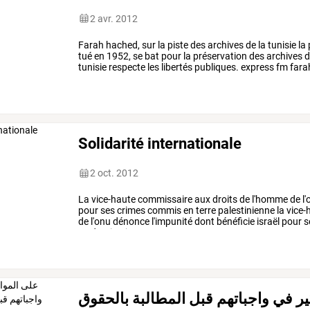
2 avr. 2012
Farah
hached,
sur
la
piste
des
archives
de
la
tunisie
la
p
tué
en
1952,
se
bat
pour
la
préservation
des
archives
d
tunisie
respecte
les
libertés
publiques.
express
fm
fara
ans,
marche
…
Solidarité internationale
2 oct. 2012
La
vice-haute
commissaire
aux
droits
de
l'homme
de
l'
pour
ses
crimes
commis
en
terre
palestinienne
la
vice-
de
l'onu
dénonce
l'impunité
dont
bénéficie
israël
pour
s
traduction
jc
…
ر في واجباتهم قبل المطالبة بالحقوق