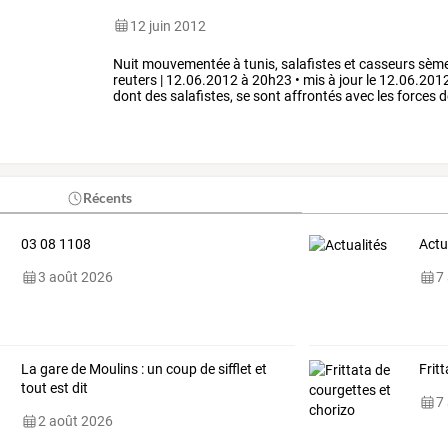
12 juin 2012
Nuit
mouvementée
à
tunis,
salafistes
et
casseurs
sèm
reuters
|
12.06.2012
à
20h23
•
mis
à
jour
le
12.06.201
dont
des
salafistes,
se
sont
affrontés
avec
les
forces
d
capitale
tunisienne
…
Récents
03 08 1108
Actu
3 août 2026
7
La gare de Moulins : un coup de sifflet et
Frit
tout est dit
7
2 août 2026