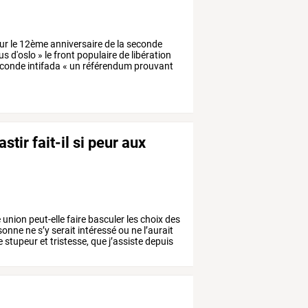
ur
le
12ème
anniversaire
de
la
seconde
us
d'oslo
»
le
front
populaire
de
libération
conde
intifada
«
un
référendum
prouvant
tir fait-il si peur aux
e
union
peut-elle
faire
basculer
les
choix
des
sonne
ne
s’y
serait
intéressé
ou
ne
l’aurait
e
stupeur
et
tristesse,
que
j’assiste
depuis