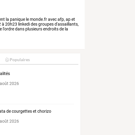
ent
la
panique
le
monde.fr
avec
afp,
ap
et
2
à
20h23
linkedi
des
groupes
d'assaillants,
e
l'ordre
dans
plusieurs
endroits
de
la
Populaires
alités
 août 2026
tata de courgettes et chorizo
 août 2026