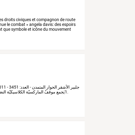
es
droits
civiques
et
compagnon
de
route
nue
le
combat
»
angela
davis:
des
espoirs
nt
que
symbole
et
icône
du
mouvement
.1يَجمع موقفُ الماركسيّة الكلاسيكيّة النظريّ ("الفلسفيّ") بشأن الدين ثلاثةَ أبعادٍ متكاملة، وردتْ بشك