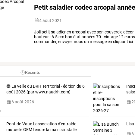
Petit saladier codec arcopal année
4 août 2021
Joli petit saladier en arcopal avec son couvercle décor
hauteur : 6.5 cm bon état années 70 - vintage 12 euros +
commander, envoyer nous un message en cliquant ici
Récents
🔵 La veille du DRH Territorial - édition du 6
Insc
août 2026 (par www.naudrh.com)
sais
6 août 2026
29
Pont-de-Vaux
L'association
d'entraide
Lisa
mutuelle
GEM
tendre
la
main
s'installe
6