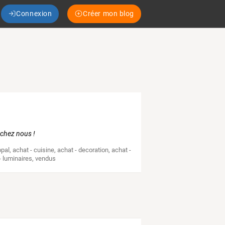
Connexion
Créer mon blog
t chez nous !
opal
,
achat - cuisine
,
achat - decoration
,
achat -
- luminaires
,
vendus