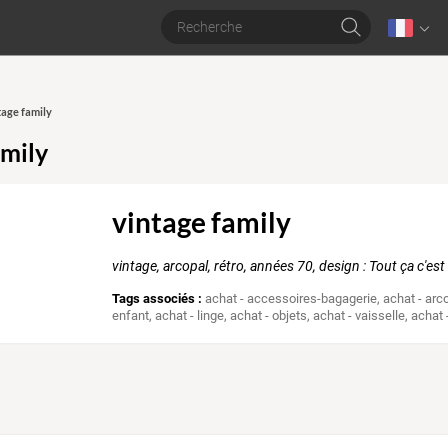
tage family
amily
vintage family
vintage, arcopal, rétro, années 70, design : Tout ça c'es
Tags associés :
achat - accessoires-bagagerie
,
achat - arc
enfant
,
achat - linge
,
achat - objets
,
achat - vaisselle
,
achat 