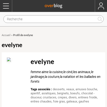
Profil de evelyne
Accueil
»
evelyne
evelyne
femme aime la cuisine,le ciné,les animaux,le
jardinage,la couture,la natation et les ballades en
forets
Tags associés :
desserts
,
veaux
,
amuses bouche
,
aperitif
,
asiatiques
,
beignets
,
boeufs
,
chocolat -
douceur
,
crustaces
,
crepes
,
divers
,
entrees froide
,
entres chaudes
,
foie gras
,
gateaux
,
gaufres