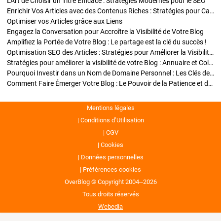
L'Art de Choisir un Titre Efficace : Stratégies Modernes pour le SEO
Enrichir Vos Articles avec des Contenus Riches : Stratégies pour Captiver et Optimiser
Optimiser vos Articles grâce aux Liens
Engagez la Conversation pour Accroître la Visibilité de Votre Blog
Amplifiez la Portée de Votre Blog : Le partage est la clé du succès !
Optimisation SEO des Articles : Stratégies pour Améliorer la Visibilité de Votre Blog
Stratégies pour améliorer la visibilité de votre Blog : Annuaire et Collaborations
Pourquoi Investir dans un Nom de Domaine Personnel : Les Clés de la Réussite de Votre Blog
Comment Faire Émerger Votre Blog : Le Pouvoir de la Patience et de la Persévérance
Mentions légales
Conditions d’Utilisation
CGV
Cookies
Données personnelles
Préférences cookies
OverBlog © Copyright 2004--2026
Tous droits réservés
Webedia