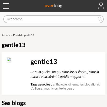
Profil de gentle13
Accueil
»
gentle13
gentle13
Je suis quelqu'un qui aime lire et écrire, j'aime la
nature et la sérénité qu'elle m'apporte
Tags associés :
anthologie
,
cinema
,
les blog d'ici et
d'ailleurs
,
mes livres
,
texte perso
Ses blogs