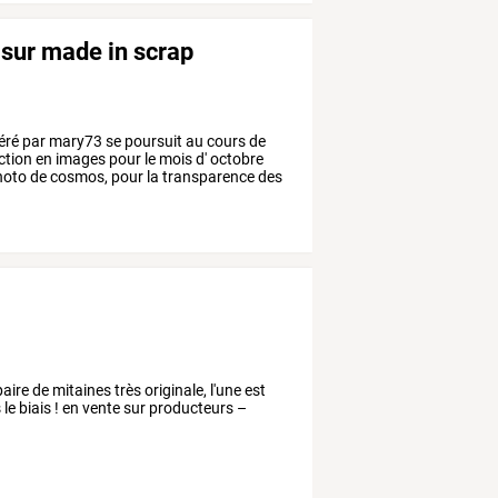
sur made in scrap
éré
par
mary73
se
poursuit
au
cours
de
ction
en
images
pour
le
mois
d'
octobre
hoto
de
cosmos,
pour
la
transparence
des
ire de mitaines très originale, l'une est
s le biais ! en vente sur producteurs –