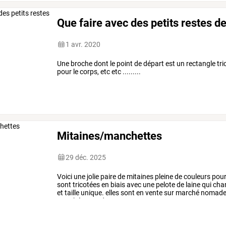
Que faire avec des petits restes de
1 avr. 2020
Une broche dont le point de départ est un rectangle tric
pour le corps, etc etc .........
Mitaines/manchettes
29 déc. 2025
Voici
une
jolie
paire
de
mitaines
pleine
de
couleurs
pou
sont
tricotées
en
biais
avec
une
pelote
de
laine
qui
cha
et
taille
unique.
elles
sont
en
vente
sur
marché
nomad
marché
nomade
…