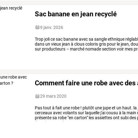
Sac banane en jean recyclé
9 janv. 2026
Trop joli ce sac banane avec sa sangle ethnique réglable 
dans un vieux jean à clous coloris gris pour le jean, d
sur producteurs – marché nomade section voir mes pr
Comment faire une robe avec des a
29 mars 2020
Pas tout à fait une robe ! plutôt une jupe et un haut. l
cerceaux avec volants sur laquelle j'ai cousu à la main
présente sa robe "en carton" les assiettes ont subi des
de peinture en bronze ou or