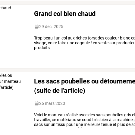
Grand col bien chaud
29 déc. 2025
Trop beau ! un col aux riches torsades couleur blanc cas
visage, voire faire une cagoule ! en vente sur produc
produits
Les sacs poubelles ou détournem
(suite de l'article)
26 mars 2020
Voici
le
manteau
réalisé
avec
des
sacs
poubelles
gris
e
travailler,
ce
matériaux
se
coud
très
bien
à
la
machine
sacs
sur
un
tissu
pour
une
meilleure
tenue
et
plus
de
so
par
contre,
est
composé
de
sacs
…