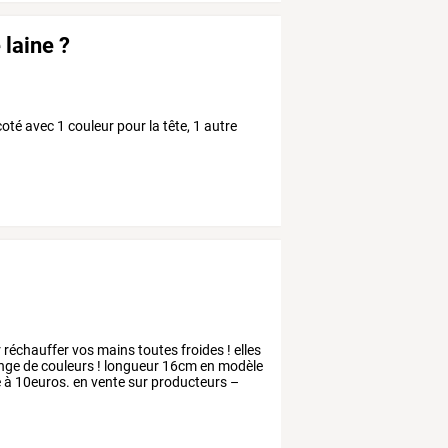
 laine ?
oté avec 1 couleur pour la tête, 1 autre
r
réchauffer
vos
mains
toutes
froides
!
elles
nge
de
couleurs
!
longueur
16cm
en
modèle
e
à
10euros.
en
vente
sur
producteurs
–