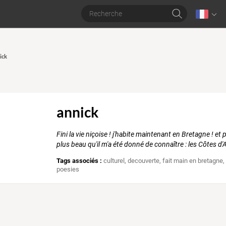
ick
annick
Fini la vie niçoise ! j'habite maintenant en Bretagne ! e
plus beau qu'il m'a été donné de connaître : les Côtes d'
Tags associés :
culturel
,
decouverte
,
fait main en bretagne
poesies