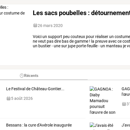
Les sacs poubelles : détournemen
26 mars 2020
Voici
un
support
peu
couteux
pour
réaliser
un
costum
ne
veut
pas
dire
bas
de
gamme
!
la
preuve
avec
ce
cos
un
bustier
-
une
sur
jupe
porte-feuille
-
un
manteau
je
v
souhaitez
faire
appel
à
…
Récents
Le Festival de Château-Gontier...
GA
l'œu
5 août 2026
31
Bessans : la cure d'Avérole inaugurée
J'av