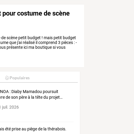
t pour costume de scène
e
de
scène
petit
budget
!
mais
petit
budget
tume
que
j'ai
réalisé
il
comprend
3
pièces
:
-
ous
présente
ici
ma
boutique
si
vous
Populaires
GNOA
:
Diaby
Mamadou
poursuit
vre
de
son
père
à
la
tête
du
projet
…
 juil. 2026
ais été prise au piège de la thérabois.