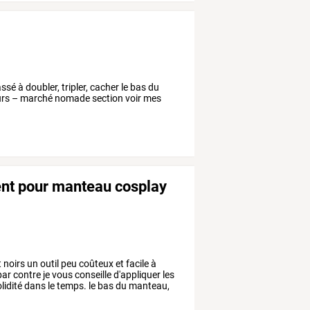
sé à doubler, tripler, cacher le bas du
teurs – marché nomade section voir mes
ent pour manteau cosplay
t
noirs
un
outil
peu
coûteux
et
facile
à
par
contre
je
vous
conseille
d'appliquer
les
lidité
dans
le
temps.
le
bas
du
manteau,