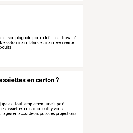
et son pingouin porte clef ! il est travaillé
oublé coton marin blanc et marine en vente
oduits
ssiettes en carton ?
a jupe est tout simplement une jupe à
 des assiettes en carton cathy vous
 pliages en accordéon, puis des projections