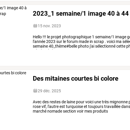
2023_1 semaine/1 image 40 à 44 
15 nov. 2023
Hello
!!!
le
projet
photographique
1
semaine/1
image
g
l'année
2023
sur
le
forum
made
in
scrap
.
voici
ma
séle
semaine
40_thème#belle
photo
j'ai
sélectionné
cette
p
pétales
de
la
…
Des mitaines courtes bi colore
29 déc. 2025
Avec des restes de laine pour voici une très mignonne pa
rose vif, l'autre est turquoise et toujours travaillée dan
marché nomade section voir mes produits