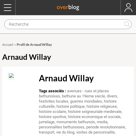
Profil de Arnaud Willay
Accueil
»
Arnaud Willay
Arnaud Willay
Tags associés :
avenues - rues et places
bethunoises
,
bethune au 19eme siecle
,
divers
,
festivites locales
,
guerres mondiales
,
histoire
culturelle
,
histoire politique
,
histoire religieuse
,
histoire scolaire
,
histoire seigneuriale-medievale
,
histoire sportive
,
histoire economique et sociale
,
jumelage
,
monuments bethunois
,
media
,
personnalites bethunoises
,
periode revolutionnaire
,
transport
,
vie du blog
,
visites de personnalite
,