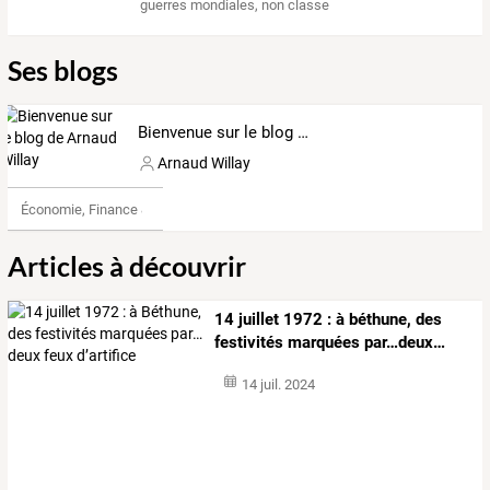
guerres mondiales
,
non classe
Ses blogs
Bienvenue sur le blog de Arnaud Willay
Arnaud Willay
Économie, Finance & Droit
Articles à découvrir
14
juillet
1972
:
à
béthune,
des
festivités
marquées
par…deux
…
14 juil. 2024