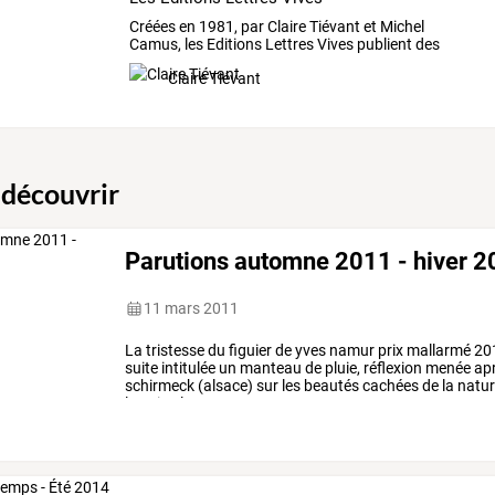
Créées
en
1981,
par
Claire
Tiévant
et
Michel
Camus,
les
Editions
Lettres
Vives
publient
des
textes
…
Claire Tiévant
 découvrir
Parutions automne 2011 - hiver 
11 mars 2011
La
tristesse
du
figuier
de
yves
namur
prix
mallarmé
20
suite
intitulée
un
manteau
de
pluie,
réflexion
menée
ap
schirmeck
(alsace)
sur
les
beautés
cachées
de
la
natur
la
suite,
la
…