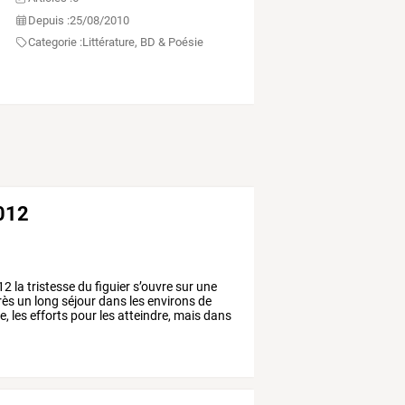
Depuis :
25/08/2010
Categorie :
Littérature, BD & Poésie
2012
12
la
tristesse
du
figuier
s’ouvre
sur
une
rès
un
long
séjour
dans
les
environs
de
e,
les
efforts
pour
les
atteindre,
mais
dans