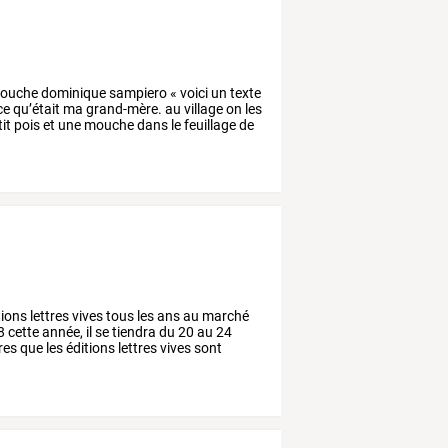
ouche
dominique
sampiero
«
voici
un
texte
ce
qu’était
ma
grand-mère.
au
village
on
les
it
pois
et
une
mouche
dans
le
feuillage
de
tions
lettres
vives
tous
les
ans
au
marché
8
cette
année,
il
se
tiendra
du
20
au
24
ires
que
les
éditions
lettres
vives
sont