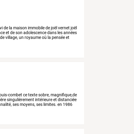
vi
de
la
maison
immobile
de
joël
vernet
joël
nce
et
de
son
adolescence
dans
les
années
de
village,
un
royaume
où
la
pensée
et
ouis-combet
ce
texte
sobre,
magnifique,de
ère
singulièrement
intérieure
et
distanciée
inalité,
ses
moyens,
ses
limites.
en
1986