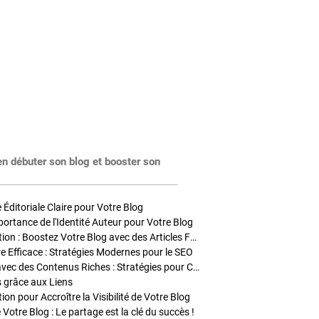
en débuter son blog et booster son
Éditoriale Claire pour Votre Blog
portance de l'Identité Auteur pour Votre Blog
Stratégies de Publication : Boostez Votre Blog avec des Articles Fréquents et Exclusifs
tre Efficace : Stratégies Modernes pour le SEO
Enrichir Vos Articles avec des Contenus Riches : Stratégies pour Captiver et Optimiser
s grâce aux Liens
on pour Accroître la Visibilité de Votre Blog
 Votre Blog : Le partage est la clé du succès !