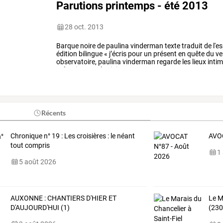
Parutions printemps - été 2013
28 oct. 2013
Barque
noire
de
paulina
vinderman
texte
traduit
de
l'e
édition
bilingue
«
j’écris
pour
un
présent
en
quête
du
ve
observatoire,
paulina
vinderman
regarde
les
lieux
inti
mémoire
avec
les
joies
…
Récents
Chronique n° 19 : Les croisières : le néant
AVOC
tout compris
1
5 août 2026
AUXONNE : CHANTIERS D'HIER ET
Le
M
D'AUJOURD'HUI (1)
(230
Réfé