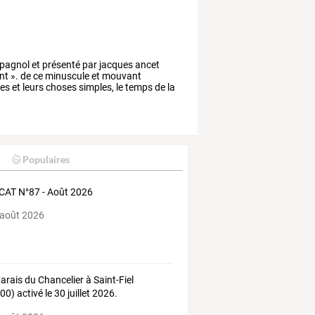
spagnol
et
présenté
par
jacques
ancet
nt
».
de
ce
minuscule
et
mouvant
mes
et
leurs
choses
simples,
le
temps
de
la
Populaires
AT N°87 - Août 2026
 août 2026
arais
du
Chancelier
à
Saint-Fiel
00)
activé
le
30
juillet
2026.
rence
FFF
…