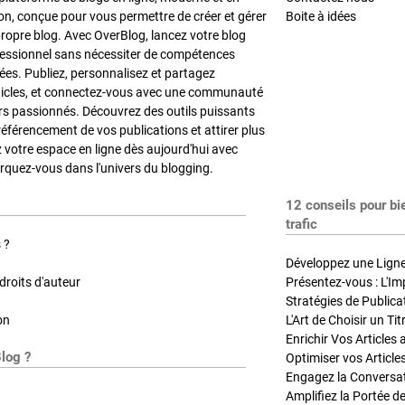
on, conçue pour vous permettre de créer et gérer
Boite à idées
propre blog. Avec OverBlog, lancez votre blog
fessionnel sans nécessiter de compétences
es. Publiez, personnalisez et partagez
ticles, et connectez-vous avec une communauté
rs passionnés. Découvrez des outils puissants
référencement de vos publications et attirer plus
z votre espace en ligne dès aujourd'hui avec
quez-vous dans l'univers du blogging.
12 conseils pour bi
trafic
 ?
Développez une Ligne 
roits d'auteur
Présentez-vous : L'Im
on
L'Art de Choisir un Ti
Blog ?
Optimiser vos Article
Engagez la Conversati
Amplifiez la Portée de