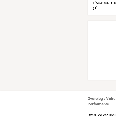
Overblog : Votre
Performante
OverBlog est une 