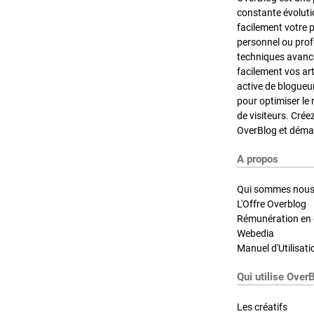
constante évoluti
facilement votre 
personnel ou pro
techniques avancé
facilement vos ar
active de blogueu
pour optimiser le 
de visiteurs. Crée
OverBlog et démar
A propos
Qui sommes nous
L'Offre Overblog
Rémunération en d
Webedia
Manuel d'Utilisati
Qui utilise Over
Les créatifs