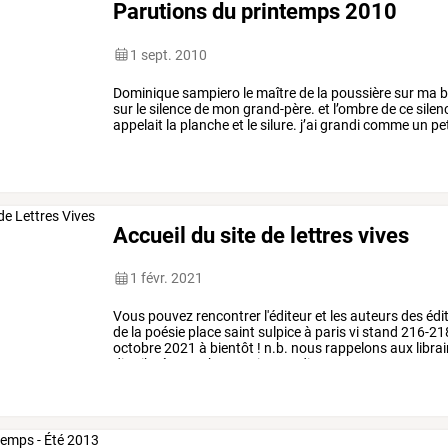
Parutions du printemps 2010
1 sept. 2010
Dominique
sampiero
le
maître
de
la
poussière
sur
ma
b
sur
le
silence
de
mon
grand-père.
et
l’ombre
de
ce
silen
appelait
la
planche
et
le
silure.
j’ai
grandi
comme
un
pet
leur
visage
…
Accueil du site de lettres vives
1 févr. 2021
Vous
pouvez
rencontrer
l'éditeur
et
les
auteurs
des
édi
de
la
poésie
place
saint
sulpice
à
paris
vi
stand
216-21
octobre
2021
à
bientôt
!
n.b.
nous
rappelons
aux
libra
distribuées
par
harmonia
mundi
-
…