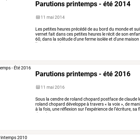
Parutions printemps - été 2014
11 mai 2014
Les
petites
heures
précédé
de
au
bord
du
monde
et
sui
vernet
fait
dans
ces
petites
heures
le
récit
de
son
enfa
60,
dans
la
solitude
d'une
ferme
isolée
et
d'une
maison
l'imaginaire
de
…
Parutions printemps - été 2016
11 mai 2016
Sous
la
cendre
de
roland
chopard
postface
de
claude
l
roland
chopard
développe
à
travers
«
la
voix
»,
de
mani
à
la
fois,
une
réflexion
sur
l’expérience
de
l’écriture,
sa
f
dans
les
vosges
et
…