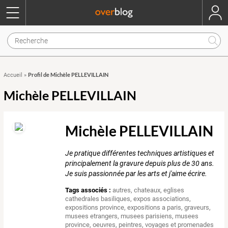
Profil de Michèle PELLEVILLAIN
Accueil
»
Michèle PELLEVILLAIN
Michèle PELLEVILLAIN
Je pratique différentes techniques artistiques et
principalement la gravure depuis plus de 30 ans.
Je suis passionnée par les arts et j'aime écrire.
Tags associés :
autres
,
chateaux
,
eglises
cathedrales basiliques
,
expos associations
,
expositions province
,
expositions a paris
,
graveurs
,
musees etrangers
,
musees parisiens
,
musees
province
,
oeuvres
,
peintres
,
voyages et promenades