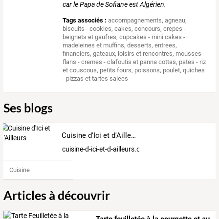
car le Papa de Sofiane est Algérien.
Tags associés :
accompagnements
,
agneau
,
biscuits - cookies
,
cakes
,
concours
,
crepes -
beignets et gaufres
,
cupcakes - mini cakes -
madeleines et muffins
,
desserts
,
entrees
,
financiers
,
gateaux
,
loisirs et rencontres
,
mousses -
flans - cremes - clafoutis et panna cottas
,
pates - riz
et couscous
,
petits fours
,
poissons
,
poulet
,
quiches
- pizzas et tartes salees
Ses blogs
Cuisine d'Ici et d'Ailleurs
cuisine-d-ici-et-d-ailleurs.over-blog.com
Cuisine
Articles à découvrir