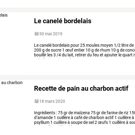
Le canelé bordelais
30 mai 2019
Le
canelé
bordelais
pour
25
moules
moyen
1/2
litre
de
200
g
de
sucre
1
œuf
entier
10
g
de
rhum
10
g
de
conc
bouillir
les
3
/4
du
lait,
retirer
du
feu
et
ajouter
le
quart
r
et
la
farine.
ajouter
les
…
Recette de pain au charbon actif
18 mars 2020
Ingrédients
:
75
gr
de
maïzena
75
gr
de
farine
de
riz
15
d’amande
1
cuillère
à
café
de
charbon
actif
1
cuillère
à
psyllium
1
cuillère
à
soupe
de
sel
2
œufs
1
cuillère
à
so
250
gr
d’eau
déroulé
:
…