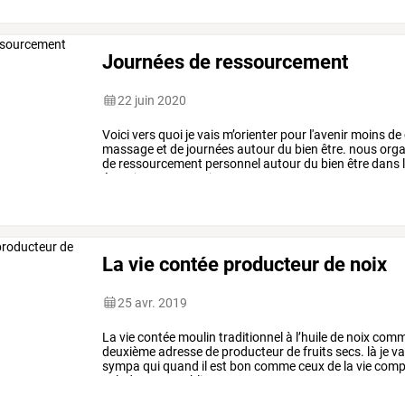
Journées de ressourcement
22 juin 2020
Voici
vers
quoi
je
vais
m’orienter
pour
l'avenir
moins
de
massage
et
de
journées
autour
du
bien
être.
nous
orga
de
ressourcement
personnel
autour
du
bien
être
dans
énergies
en
connexion
avec
son
…
La vie contée producteur de noix
25 avr. 2019
La
vie
contée
moulin
traditionnel
à
l’huile
de
noix
com
deuxième
adresse
de
producteur
de
fruits
secs.
là
je
va
sympa
qui
quand
il
est
bon
comme
ceux
de
la
vie
comp
salade
ou
un
sublime
…