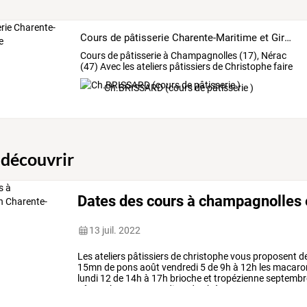
Cours de pâtisserie Charente-Maritime et Gironde
Cours
de
pâtisserie
à
Champagnolles
(17),
Nérac
(47)
Avec
les
ateliers
pâtissiers
de
Christophe
faire
de
la
…
Ch.BRISSARD (cours de pâtisserie )
 découvrir
Dates des cours à champagnolles
13 juil. 2022
Les
ateliers
pâtissiers
de
christophe
vous
proposent
d
15mn
de
pons
août
vendredi
5
de
9h
à
12h
les
macaro
lundi
12
de
14h
à
17h
brioche
et
tropézienne
septembr
gâteau
basque
samedi
17
de
9h
à
…