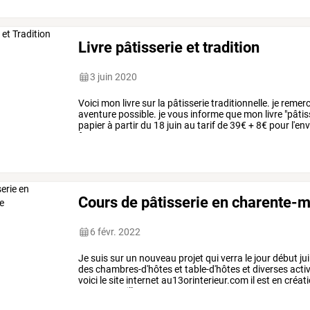
Livre pâtisserie et tradition
3 juin 2020
Voici
mon
livre
sur
la
pâtisserie
traditionnelle.
je
remerc
aventure
possible.
je
vous
informe
que
mon
livre
"pâtis
papier
à
partir
du
18
juin
au
tarif
de
39€
+
8€
pour
l'env
format
…
Cours de pâtisserie en charente-
6 févr. 2022
Je
suis
sur
un
nouveau
projet
qui
verra
le
jour
début
jui
des
chambres-d'hôtes
et
table-d'hôtes
et
diverses
activ
voici
le
site
internet
au13orinterieur.com
il
est
en
créat
vous
accueillons
…