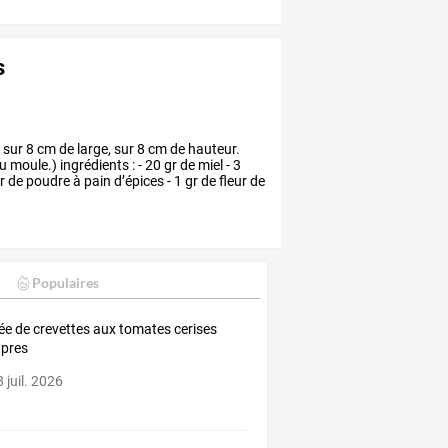
s
,
sur
8
cm
de
large,
sur
8
cm
de
hauteur.
u
moule.)
ingrédients
:
-
20
gr
de
miel
-
3
r
de
poudre
à
pain
d’épices
-
1
gr
de
fleur
de
Populaires
ée de crevettes aux tomates cerises
âpres
 juil. 2026