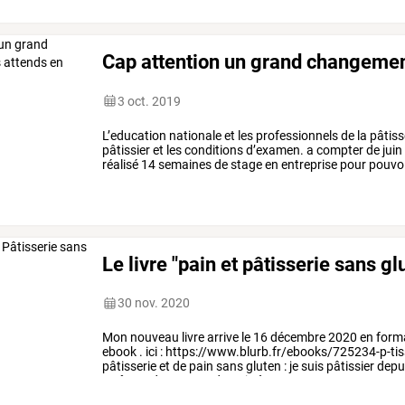
Cap attention un grand changemen
3 oct. 2019
L’education
nationale
et
les
professionnels
de
la
pâtiss
pâtissier
et
les
conditions
d’examen.
a
compter
de
juin
réalisé
14
semaines
de
stage
en
entreprise
pour
pouvo
notamment
2
jou
rs
d’épreuve
…
Le livre "pain et pâtisserie sans gl
30 nov. 2020
Mon
nouveau
livre
arrive
le
16
décembre
2020
en
form
ebook
.
ici
:
https://www.blurb.fr/ebooks/725234-p-tisse
pâtisserie
et
de
pain
sans
gluten
:
je
suis
pâtissier
depu
arrêtant
de
manger
du
pain
à
…