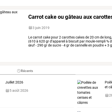
Carrot cake ou gâteau aux carotte
3 juin 2019
Le
carrot
cake
pour
2
carottes
cakes
de
20
cm
de
long
(610
à
620
gr
d’appareil
à
biscuit
par
moule-rempli
¾
d
œuf
-
290
gr
de
sucre
-
4
gr
de
cannelle
en
poudre
+
3
g
sel
-
70
gr
de
…
Récents
Juillet 2026
Poêl
et c
5 août 2026
28