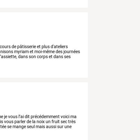
cours
de
pâtisserie
et
plus
d'ateliers
nisons
myriam
et
moi-même
des
journées
l’assiette,
dans
son
corps
et
dans
ses
me
je
vous
l’ai
dit
précédemment
voici
ma
is
vous
parler
de
la
noix
un
fruit
sec
très
tée
se
mange
seul
mais
aussi
sur
une