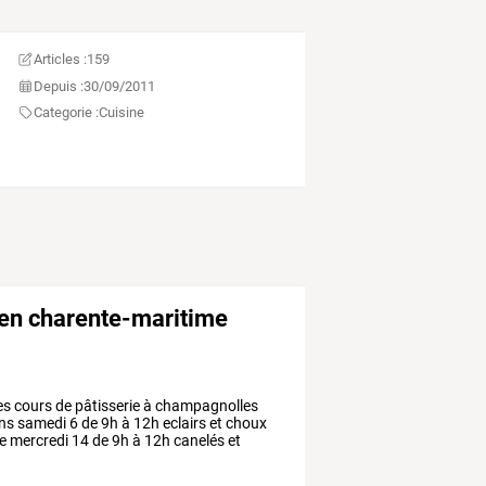
Articles :
159
Depuis :
30/09/2011
Categorie :
Cuisine
 en charente-maritime
es
cours
de
pâtisserie
à
champagnolles
ns
samedi
6
de
9h
à
12h
eclairs
et
choux
e
mercredi
14
de
9h
à
12h
canelés
et