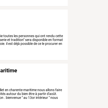
ie
toutes
les
personnes
qui
ont
rendu
cette
serie
et
tradition"
sera
disponible
en
format
oie.
il
est
déjà
possible
de
ce
le
procurer
en
maritime
llet
en
charente-maritime
nous
allons
faire
ités
autour
du
bien
être
à
partir
d'août.
ion
.
bienvenue
"
au
13or
intérieur
"
nous