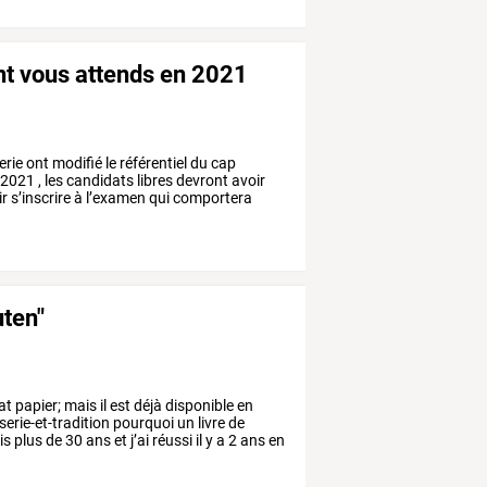
t vous attends en 2021
erie
ont
modifié
le
référentiel
du
cap
2021
,
les
candidats
libres
devront
avoir
ir
s’inscrire
à
l’examen
qui
comportera
uten"
at
papier;
mais
il
est
déjà
disponible
en
rie-et-tradition
pourquoi
un
livre
de
is
plus
de
30
ans
et
j’ai
réussi
il
y
a
2
ans
en