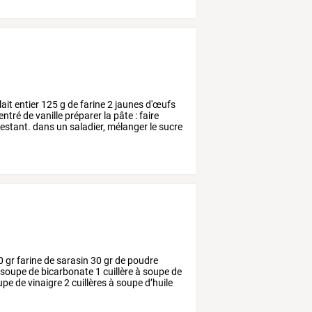
lait
entier
125
g
de
farine
2
jaunes
d'œufs
entré
de
vanille
préparer
la
pâte
:
faire
estant.
dans
un
saladier,
mélanger
le
sucre
0
gr
farine
de
sarasin
30
gr
de
poudre
soupe
de
bicarbonate
1
cuillère
à
soupe
de
upe
de
vinaigre
2
cuillères
à
soupe
d’huile