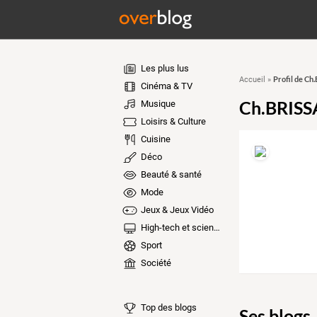
Les plus lus
Profil de Ch
Accueil
»
Cinéma & TV
Ch.BRISSA
Musique
Loisirs & Culture
Cuisine
Déco
Beauté & santé
Mode
Jeux & Jeux Vidéo
High-tech et sciences
Sport
Société
Top des blogs
Ses blogs