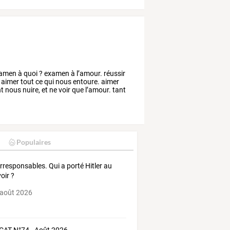
amen
à
quoi
?
examen
à
l’amour.
réussir
aimer
tout
ce
qui
nous
entoure.
aimer
nt
nous
nuire,
et
ne
voir
que
l’amour.
tant
Populaires
Irresponsables. Qui a porté Hitler au
oir ?
 août 2026