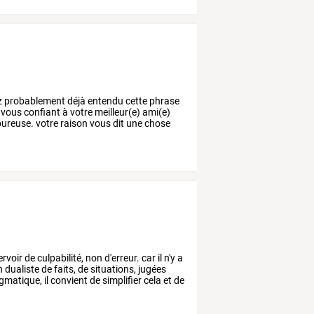
z
probablement
déjà
entendu
cette
phrase
vous
confiant
à
votre
meilleur(e)
ami(e)
ureuse.
votre
raison
vous
dit
une
chose
ervoir
de
culpabilité,
non
d'erreur.
car
il
n'y
a
n
dualiste
de
faits,
de
situations,
jugées
gmatique,
il
convient
de
simplifier
cela
et
de