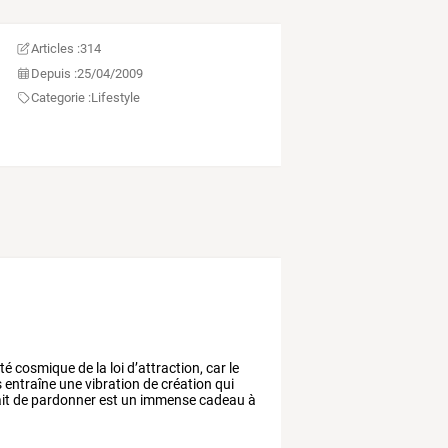
Articles :
314
Depuis :
25/04/2009
Categorie :
Lifestyle
ité
cosmique
de
la
loi
d’attraction,
car
le
s
entraîne
une
vibration
de
création
qui
it
de
pardonner
est
un
immense
cadeau
à