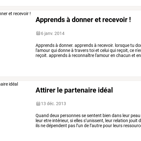
Apprends à donner et recevoir !
6 janv. 2014
Apprends à donner. apprends à recevoir. lorsque tu donn
l'amour qui donne à travers toi et celui qui reçoit, ce n'es
reçoit. apprends à reconnaître l'amour en chacun et en
t'aimer.
Attirer le partenaire idéal
13 déc. 2013
Quand
deux
personnes
se
sentent
bien
dans
leur
peau
leur
etre
intérieur,
si
elles
s’unissent,
leur
relation
jouit
d
ils
ne
dépendent
pas
l’un
de
l’autre
pour
leurs
ressourc
source,
ce
qui
…