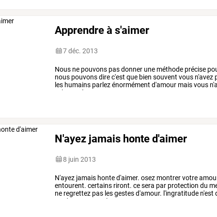
Apprendre à s'aimer
7 déc. 2013
Nous
ne
pouvons
pas
donner
une
méthode
précise
po
nous
pouvons
dire
c'est
que
bien
souvent
vous
n'avez
les
humains
parlez
énormément
d'amour
mais
vous
n'
cela
représente.
…
N'ayez jamais honte d'aimer
8 juin 2013
N'ayez
jamais
honte
d'aimer.
osez
montrer
votre
amour
entourent.
certains
riront.
ce
sera
par
protection
du
me
ne
regrettez
pas
les
gestes
d'amour.
l'ingratitude
n'est
rendra
au
centuple
tout
…