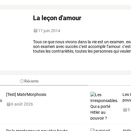
La leçon d'amour
17 juin 2014
Tous
ce
que
nous
vivons
dans
la
vie
est
un
examen.
ex
son
examen
avec
succès
c’est
accomplir
l’amour.
c’est
toutes
les
contrariétés,
toutes
les
personnes
qui
veule
que
la
leçon
…
Récents
[Test] Mate'Morphosis
Les 
pouv
6 août 2026
5