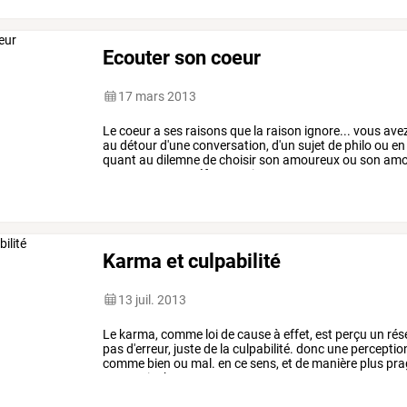
Ecouter son coeur
17 mars 2013
Le
coeur
a
ses
raisons
que
la
raison
ignore...
vous
ave
au
détour
d'une
conversation,
d'un
sujet
de
philo
ou
en
quant
au
dilemne
de
choisir
son
amoureux
ou
son
amo
que
votre
coeur
réfute,
et
vice
…
Karma et culpabilité
13 juil. 2013
Le
karma,
comme
loi
de
cause
à
effet,
est
perçu
un
rés
pas
d'erreur,
juste
de
la
culpabilité.
donc
une
perceptio
comme
bien
ou
mal.
en
ce
sens,
et
de
manière
plus
pra
percevoir
chaque
…