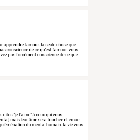
ur
apprendre
l'amour.
la
seule
chose
que
pas
conscience
de
ce
qu'est
l'amour.
vous
avez
pas
forcément
conscience
de
ce
que
.
dites
"je
t'aime"
à
ceux
qui
vous
ntal,
mais
leur
âme
sera
touchée
et
émue.
qu'éménation
du
mental
humain.
la
vie
vous