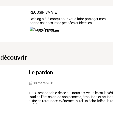
REUSSIR SA VIE
Ce
blog
a
été
conçu
pour
vous
faire
partager
mes
connaissances,
mes
pensées
et
idées
en
…
Agnes/Anges
 découvrir
Le pardon
30 mars 2013
100%
responsable
de
ce
qui
nous
arrive.
telle
est
la
vér
total
de
l’émission
de
nos
pensées,
émotions
et
action
attire
en
retour
des
événements,
tel
un
écho
fidèle.
le
fa
se
faire,
pour
augmenter
…