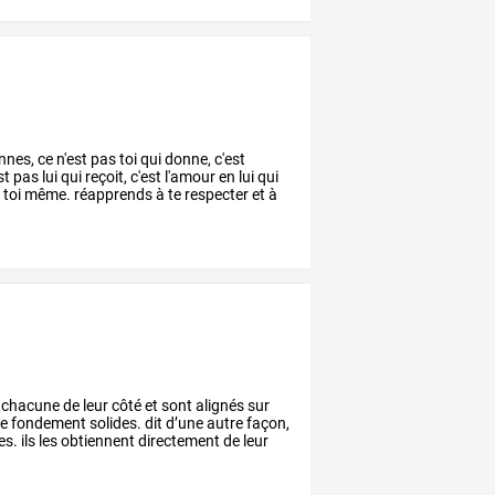
es, ce n'est pas toi qui donne, c'est
t pas lui qui reçoit, c'est l'amour en lui qui
 toi même. réapprends à te respecter et à
chacune
de
leur
côté
et
sont
alignés
sur
e
fondement
solides.
dit
d’une
autre
façon,
es.
ils
les
obtiennent
directement
de
leur