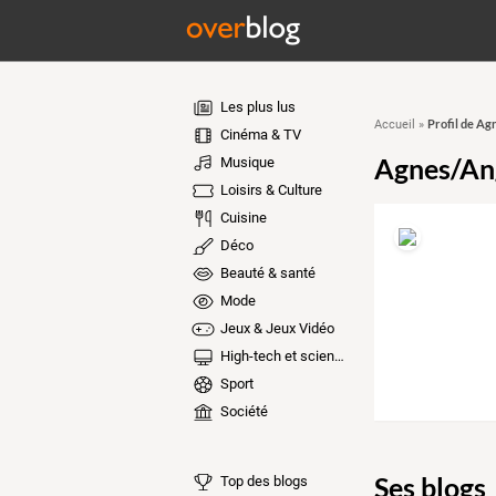
Les plus lus
Profil de Ag
Accueil
»
Cinéma & TV
Agnes/An
Musique
Loisirs & Culture
Cuisine
Déco
Beauté & santé
Mode
Jeux & Jeux Vidéo
High-tech et sciences
Sport
Société
Ses blogs
Top des blogs