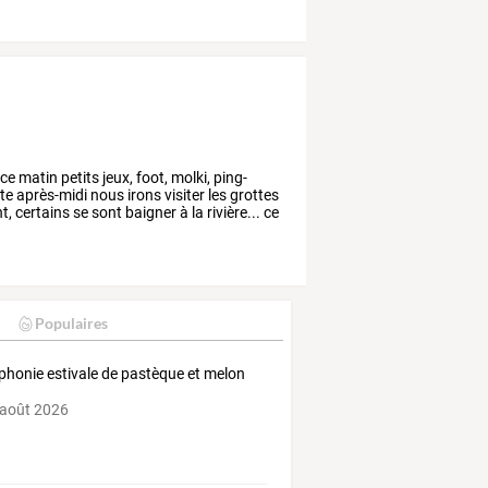
.ce
matin
petits
jeux,
foot,
molki,
ping-
te
après-midi
nous
irons
visiter
les
grottes
t,
certains
se
sont
baigner
à
la
rivière...
ce
Populaires
honie estivale de pastèque et melon
 août 2026