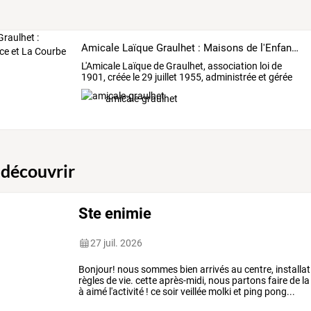
Amicale Laïque Graulhet : Maisons de l'Enfance et La Courbe
L'Amicale
Laïque
de
Graulhet,
association
loi
de
1901,
créée
le
29
juillet
1955,
administrée
et
gérée
par
des
…
amicale-graulhet
 découvrir
Ste enimie
27 juil. 2026
Bonjour! nous sommes bien arrivés au centre, installat
règles de vie. cette après-midi, nous partons faire de l
à aimé l'activité ! ce soir veillée molki et ping pong...