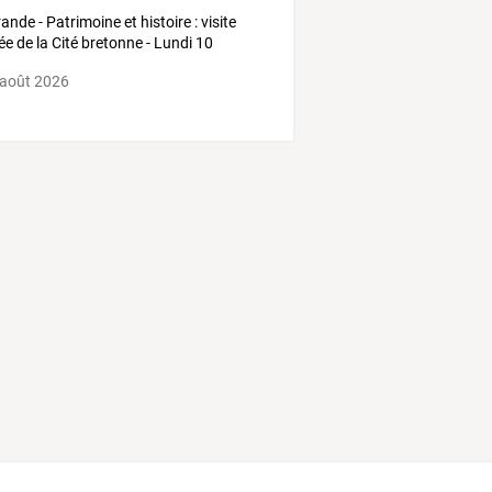
rande
-
Patrimoine
et
histoire
:
visite
ée
de
la
Cité
bretonne
-
Lundi
10
t
…
 août 2026