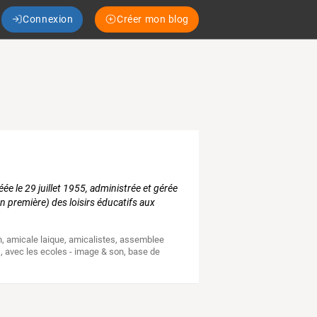
Connexion
Créer mon blog
éée le 29 juillet 1955, administrée et gérée
 première) des loisirs éducatifs aux
n
,
amicale laique
,
amicalistes
,
assemblee
s
,
avec les ecoles - image & son
,
base de