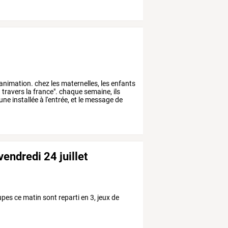
animation.
chez
les
maternelles,
les
enfants
à
travers
la
france".
chaque
semaine,
ils
une
installée
à
l'entrée,
et
le
message
de
endredi 24 juillet
oupes ce matin sont reparti en 3, jeux de