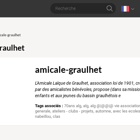
icale-graulhet
raulhet
amicale-graulhet
L'Amicale Laïque de Graulhet, association loi de 1901, cr
par des amicalistes bénévoles, propose (dans sa mission
enfants et aux jeunes du bassin graulhétois e
Tags associés :
70ans alg
,
alg
,
alg @|@@|@ vie associatio
generale
,
ateliers - clubs - projets
,
automne
,
avec les ecole
nabeillou
,
clas