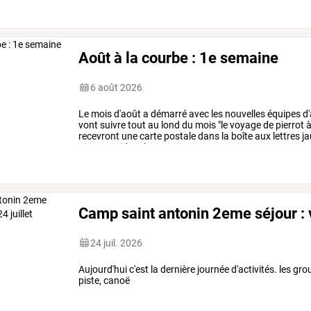
Août à la courbe : 1e semaine
6 août 2026
Le
mois
d'août
a
démarré
avec
les
nouvelles
équipes
d'
vont
suivre
tout
au
lond
du
mois
"le
voyage
de
pierrot
recevront
une
carte
postale
dans
la
boîte
aux
lettres
ja
pierrot
guidera
leurs
…
Camp saint antonin 2eme séjour : v
24 juil. 2026
Aujourd'hui c'est la dernière journée d'activités. les gr
piste, canoë