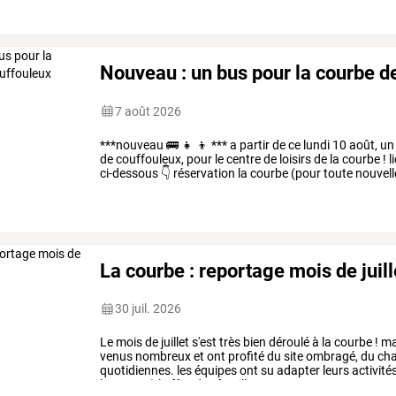
Nouveau : un bus pour la courbe d
7 août 2026
***nouveau
🚌
👧
👦
***
a
partir
de
ce
lundi
10
août,
un
de
couffouleux,
pour
le
centre
de
loisirs
de
la
courbe
!
l
ci-dessous
👇
réservation
la
courbe
(pour
toute
nouvell
directement
le
…
La courbe : reportage mois de juill
30 juil. 2026
Le
mois
de
juillet
s'est
très
bien
déroulé
à
la
courbe
!
ma
venus
nombreux
et
ont
profité
du
site
ombragé,
du
cha
quotidiennes.
les
équipes
ont
su
adapter
leurs
activité
humeur
;-)
la
fête
des
familles,
…