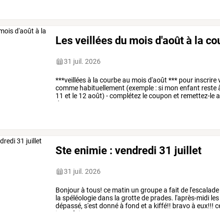
Les veillées du mois d'août à la c
31 juil. 2026
***veillées
à
la
courbe
au
mois
d'août
***
pour
inscrire
comme
habituellement
(exemple
:
si
mon
enfant
reste
11
et
le
12
août)
-
complétez
le
coupon
et
remettez-le
a
de
5€
pour
…
Ste enimie : vendredi 31 juillet
31 juil. 2026
Bonjour
à
tous!
ce
matin
un
groupe
a
fait
de
l'escalade
la
spéléologie
dans
la
grotte
de
prades.
l'après-midi
les
dépassé,
s'est
donné
à
fond
et
a
kiffé!!
bravo
à
eux!!!
c
irons
faire
un
…