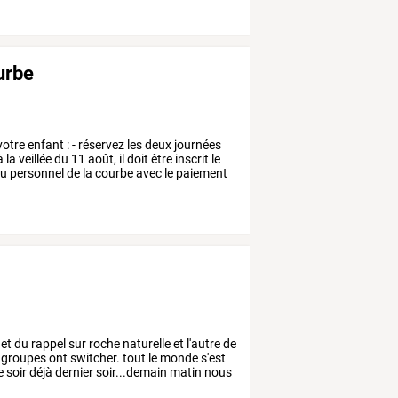
ourbe
votre
enfant
:
-
réservez
les
deux
journées
à
la
veillée
du
11
août,
il
doit
être
inscrit
le
u
personnel
de
la
courbe
avec
le
paiement
et
du
rappel
sur
roche
naturelle
et
l'autre
de
groupes
ont
switcher.
tout
le
monde
s'est
e
soir
déjà
dernier
soir...demain
matin
nous