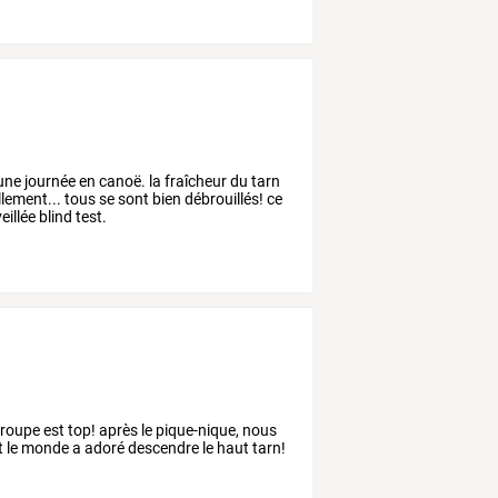
ne journée en canoë. la fraîcheur du tarn
ement... tous se sont bien débrouillés! ce
eillée blind test.
 groupe est top! après le pique-nique, nous
t le monde a adoré descendre le haut tarn!