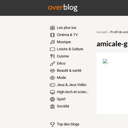
Les plus lus
Profil de am
Accueil
»
Cinéma & TV
amicale-g
Musique
Loisirs & Culture
Cuisine
Déco
Beauté & santé
Mode
Jeux & Jeux Vidéo
High-tech et sciences
Sport
Société
Top des blogs