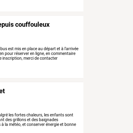
epuis couffouleux
bus
est
mis
en
place
au
départ
et
à
l'arrivée
ien
pour
réserver
en
ligne,
en
commentaire
e
inscription,
merci
de
contacter
et
lgré
les
fortes
chaleurs,
les
enfants
sont
nt
des
grillons
et
des
baignades
s
à
la
météo,
et
conserver
énergie
et
bonne