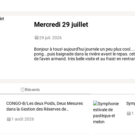
Mercredi 29 juillet
29 juil. 2026
Bonjour
à
tous!
aujourd'hui
journée
un
peu
plus
cool...
pong...puis
baignade
dans
la
rivière
avant
le
repas.
cet
de
l'aven
armand.
très
belle
visite
et
au
frais!
en
rentran
soir
nous
avons
la
…
Récents
CONGO-B/Les
deux
Poids,
Deux
Mesures
Symp
dans
la
Gestion
des
Réserves
de
…
1
1 août 2026