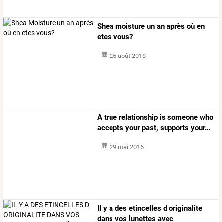
Shea moisture un an après où en
etes vous?
25 août 2018
A
true
relationship
is
someone
who
accepts
your
past,
supports
your
…
29 mai 2016
Il
y
a
des
etincelles
d
originalite
dans
vos
lunettes
avec