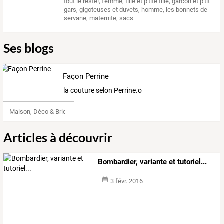
tout le reste!
,
femme
,
fille et p'tite fille
,
garcon et p'tit
gars
,
gigoteuses et duvets
,
homme
,
les bonnets de
servane
,
maternite
,
sacs
Ses blogs
Façon Perrine
la couture selon Perrine.over-blog.com
Maison, Déco & Bricolage
Articles à découvrir
Bombardier, variante et tutoriel...
3 févr. 2016