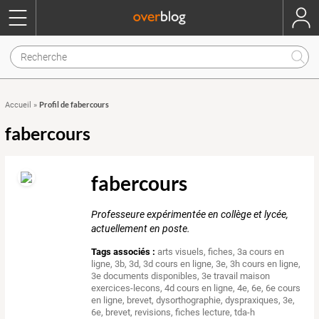
Profil de fabercours
Accueil
»
fabercours
fabercours
Professeure expérimentée en collège et lycée,
actuellement en poste.
Tags associés :
arts visuels
,
fiches
,
3a cours en
ligne
,
3b
,
3d
,
3d cours en ligne
,
3e
,
3h cours en ligne
,
3e documents disponibles
,
3e travail maison
exercices-lecons
,
4d cours en ligne
,
4e
,
6e
,
6e cours
en ligne
,
brevet
,
dysorthographie
,
dyspraxiques
,
3e
,
6e
,
brevet
,
revisions
,
fiches lecture
,
tda-h